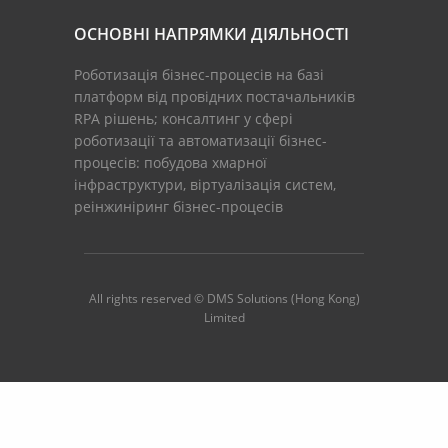
ОСНОВНІ НАПРЯМКИ ДІЯЛЬНОСТІ
Роботизація бізнес-процесів на базі
платформ від провідних постачальників
RPA рішень; консалтинг у сфері
роботизації та автоматизації бізнес-
процесів: побудова хмарної
інфраструктури, віртуалізація систем,
реінжиніринг бізнес-процесів
All rights reserved © DMS Solutions (Hong Kong)
Limited