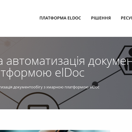
ПЛАТФОРМА ELDOC
РІШЕННЯ
РЕСУ
 автоматизація докумен
тформою elDoc
тизація документообігу з хмарною платформою elDoc