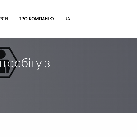
РСИ
ПРО КОМПАНІЮ
UA
тообігу з