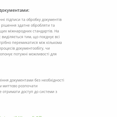
 документами:
нні підписи та обробку документів
е рішення здатне обробляти та
ащих міжнародних стандартів. На
c виділяється тим, що поєднує всі
трібно перемикатися між кількома
роцесів документообігу, чи
ропонує потужні можливості для
ління документами без необхідності
ям миттєво розпочати
е отримати доступ до системи з