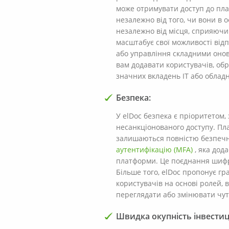
може отримувати доступ до плат
незалежно від того, чи вони в 
незалежно від місця, сприяючи б
масштабує свої можливості від
або управління складними онов
вам додавати користувачів, обр
значних вкладень IT або облад
Безпека:
У elDoc безпека є пріоритетом,
несанкціонованого доступу. Пл
залишаються повністю безпечни
аутентифікацію (MFA)
, яка дод
платформи. Це поєднання шифр
Більше того, elDoc пропонує гр
користувачів на основі ролей, 
переглядати або змінювати чут
Швидка окупність інвестиц