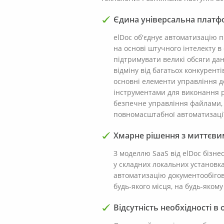
Єдина універсальна платф
elDoc об'єднує автоматизацію п
на основі штучного інтелекту в
підтримувати великі обсяги да
відміну від багатьох конкуренті
основні елементи управління д
інструментами для виконання рі
безпечне управління файлами, 
повномасштабної автоматизації
Хмарне рішення з миттєви
З моделлю SaaS від elDoc бізн
у складних локальних установк
автоматизацію документообігов
будь-якого місця, на будь-яком
Відсутність необхідності в о