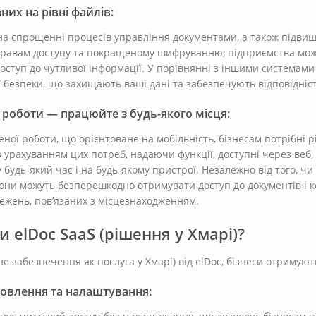
их на рівні файлів:
на спрощенні процесів управління документами, а також підвищ
равам доступу та покращеному шифруванню, підприємства мож
ступ до чутливої інформації. У порівнянні з іншими системами
 безпеки, що захищають ваші дані та забезпечують відповідніст
 роботи — працюйте з будь-якого місця:
ної роботи, що орієнтоване на мобільність, бізнесам потрібні р
з урахуванням цих потреб, надаючи функції, доступні через веб
 будь-який час і на будь-якому пристрої. Незалежно від того, чи
вони можуть безперешкодно отримувати доступ до документів і
межень, пов’язаних з місцезнаходженням.
 elDoc SaaS (рішення у Хмарі)?
забезпечення як послуга у Хмарі) від elDoc, бізнеси отримують
новлення та налаштування: