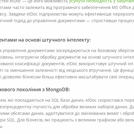
стей elDoc — це його можливість
усунути необхідність у закупівлі
тами часто залежить від програмного забезпечення MS Office 
несу. Завдяки elDoc підприємства можуть ефективніше перерозпо
ічний підхід до управління документами — спростивши процеси
нтами на основі штучного інтелекту:
м управління документами зосереджуються на базовому зберіганн
рівень, інтегруючи обробку документів на основі штучного інтел
ованої класифікації документів, elDoc використовує штучний ін
ті та зменшення залежності від людського втручання. Ця функці
 і дозволяє бізнесам більш ефективно масштабувати свої операці
нового покоління з MongoDB:
тем, які покладаються на SQL бази даних, elDoc скористався пе
езпрецедентну гнучкість для обробки великих наборів даних. 
кими обсягами даних, адаптуватися до змінюваних вимог і оброб
ури SQL. Для бізнесів, які працюють з великим трафіком або ве
м.