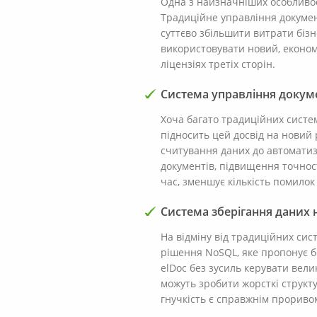
Одна з найзначніших особливо
Традиційне управління докумен
суттєво збільшити витрати біз
використовувати новий, економ
ліцензіях третіх сторін.
Система управління докуме
Хоча багато традиційних систе
підносить цей досвід на новий 
считування даних до автоматиз
документів, підвищення точнос
час, зменшує кількість помилок
Система зберігання даних 
На відміну від традиційних сис
рішення NoSQL, яке пропонує б
elDoc без зусиль керувати вели
можуть зробити жорсткі структ
гнучкість є справжнім прориво