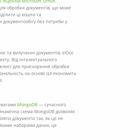
 ліцензій Microsoft Office.
для обробки документів, що може
ділити ці кошти та
 документообігу без потреби у
і та вилученні документів, elDoc
екту. Від інтелектуального
телект для прискорення обробки
ональність на основі ШІ економить
ї.
ревагами
MongoDB
— сучасного
Динамічна схема MongoDB дозволяє
ляти документи так, як це не
ликими наборами даних, ця