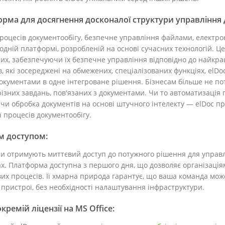
орма для досягнення досконалої структури управління
роцесів документообігу, безпечне управління файлами, електро
 одній платформі, розробленій на основі сучасних технологій. Ц
них, забезпечуючи їх безпечне управління відповідно до найкр
в, які зосереджені на обмежених, спеціалізованих функціях, elDo
окументами в одне інтегроване рішення. Бізнесам більше не по
зних завдань, пов'язаних з документами. Чи то автоматизація п
чи обробка документів на основі штучного інтелекту — elDoc п
 процесів документообігу.
м доступом:
еси отримують миттєвий доступ до потужного рішення для управ
ах. Платформа доступна з першого дня, що дозволяє організаці
их процесів. Її хмарна природа гарантує, що ваша команда мож
у пристрої, без необхідності налаштування інфраструктури.
кремій ліцензії на MS Office: