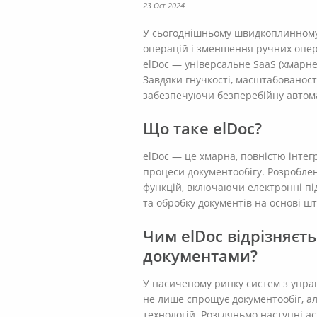
23 Oct 2024
У сьогоднішньому швидкоплинному 
операцій і зменшення ручних опер
elDoc — універсальне SaaS (хмарне
Завдяки гнучкості, масштабованост
забезпечуючи безперебійну автом
Що таке elDoc?
elDoc — це хмарна, повністю інте
процеси документообігу. Розроблен
функцій, включаючи електронні пі
та обробку документів на основі шт
Чим elDoc відрізняєт
документами?
У насиченому ринку систем з упра
не лише спрощує документообіг, а
технологій. Розгляньмо наступні ас