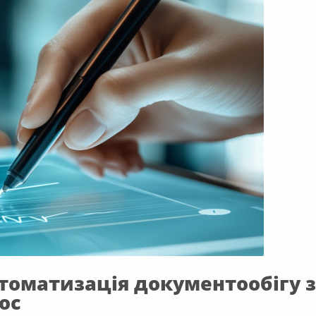
томатизація документообігу 
oc