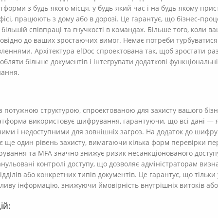
форми з будь-якого місця, у будь-який час і на будь-якому прис
офісі, працюють з дому або в дорозі. Це гарантує, що бізнес-п
ільшій співпраці та гнучкості в командах. Більше того, коли ваш
повідно до ваших зростаючих вимог. Немає потреби турбуватися
леннями. Архітектура elDoc спроектована так, щоб зростати ра
обляти більше документів і інтегрувати додаткові функціональн
нання.
 з потужною структурою, спроектованою для захисту вашого бізне
атформа використовує шифрування, гарантуючи, що всі дані — як
ми і недоступними для зовнішніх загроз. На додаток до шифру
ає ще один рівень захисту, вимагаючи кілька форм перевірки п
ування та MFA значно знижує ризик несанкціонованого доступу
анульовані контролі доступу, що дозволяє адміністраторам виз
відділів або конкретних типів документів. Це гарантує, що тіл
ливу інформацію, знижуючи ймовірність внутрішніх витоків або
ій: