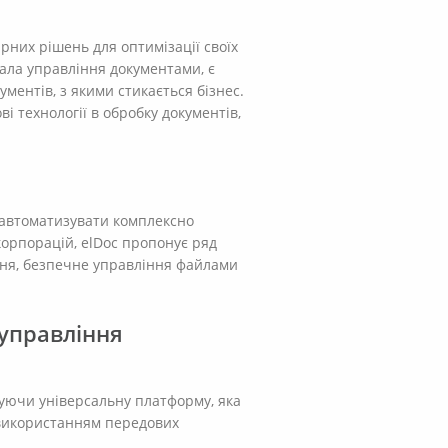
них рішень для оптимізації своїх
ала управління документами, є
ментів, з якими стикається бізнес.
і технології в обробку документів,
 автоматизувати комплексно
корпорацій, elDoc пропонує ряд
ння, безпечне управління файлами
 управління
уючи універсальну платформу, яка
 використанням передових