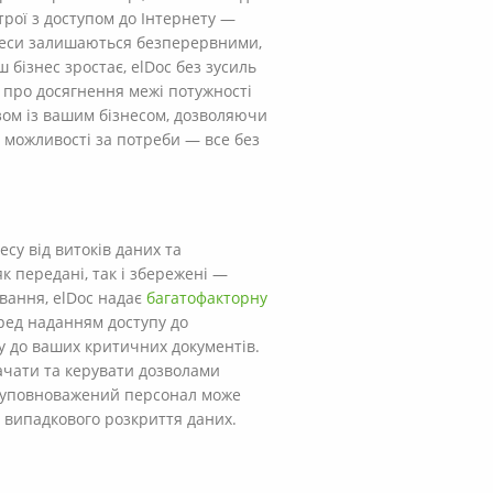
трої з доступом до Інтернету —
роцеси залишаються безперервними,
 бізнес зростає, elDoc без зусиль
 про досягнення межі потужності
зом із вашим бізнесом, дозволяючи
і можливості за потреби — все без
су від витоків даних та
 передані, так і збережені —
вання, elDoc надає
багатофакторну
еред наданням доступу до
 до ваших критичних документів.
начати та керувати дозволами
ьки уповноважений персонал може
 випадкового розкриття даних.