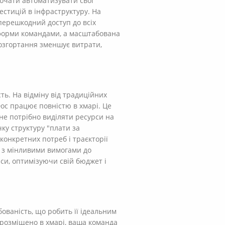
очати автоматизувати свої
естицій в інфраструктуру. На
зперешкодний доступ до всіх
тформи командами, а масштабована
розгортання зменшує витрати,
ть. На відміну від традиційних
Doc працює повністю в хмарі. Це
не потрібно виділяти ресурси на
ку структуру "плати за
конкретних потреб і траєкторії
о з мінливими вимогами до
си, оптимізуючи свій бюджет і
ованість, що робить її ідеальним
 розміщено в хмарі, ваша команда