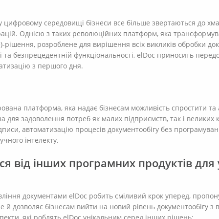
цифровому середовищі бізнеси все більше звертаються до хмар
ацій. Однією з таких революційних платформ, яка трансформув
)-рішення, розроблене для вирішення всіх викликів обробки доку
і та безпрецедентній функціональності, elDoc приносить передов
атизацію з першого дня.
грована платформа, яка надає бізнесам можливість спростити та
а для задоволення потреб як малих підприємств, так і великих 
дписи, автоматизацію процесів документообігу без програмува
учного інтелекту.
ься від інших програмних продуктів для
вління документами elDoc робить сміливий крок уперед, пропон
ле й дозволяє бізнесам вийти на новий рівень документообігу з
пекти, які роблять elDoc унікальним серед інших рішень: