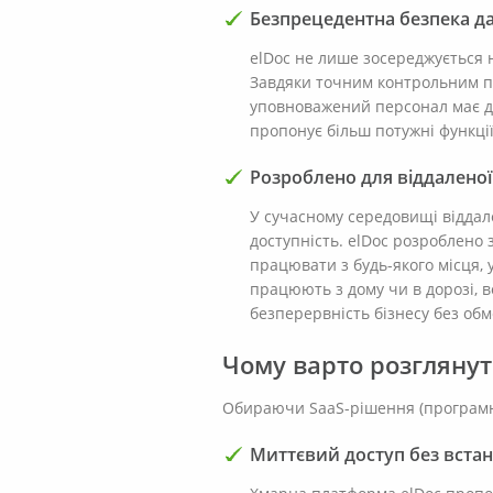
Безпрецедентна безпека дан
elDoc не лише зосереджується 
Завдяки точним контрольним п
уповноважений персонал має до
пропонує більш потужні функції
Розроблено для віддаленої
У сучасному середовищі віддале
доступність. elDoc розроблено 
працювати з будь-якого місця, у
працюють з дому чи в дорозі, 
безперервність бізнесу без об
Чому варто розглянути
Обираючи SaaS-рішення (програмне 
Миттєвий доступ без вста