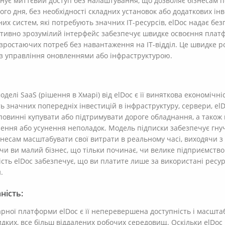
ує миттєвий доступ без налаштування, що дозволяє бізнесам п
го дня, без необхідності складних установок або додаткових інв
них систем, які потребують значних IT-ресурсів, elDoc надає бе
уїтивно зрозумілий інтерфейс забезпечує швидке освоєння пла
 зростаючих потреб без навантаження на IT-відділ. Це швидке 
я з управління оновленнями або інфраструктурою.
елі SaaS (рішення в Хмарі) від elDoc є її виняткова економічніс
ь значних попередніх інвестицій в інфраструктуру, сервери, el
повинні купувати або підтримувати дороге обладнання, а також 
лення або усунення неполадок. Модель підписки забезпечує гнуч
несам масштабувати свої витрати в реальному часі, виходячи з 
 чи ви малий бізнес, що тільки починає, чи велике підприємств
сть elDoc забезпечує, що ви платите лише за використані ресур
.
ність:
рної платформи elDoc є її неперевершена доступність і масштаб
дких, все більш віддалених робочих середовищ. Оскільки elDoc