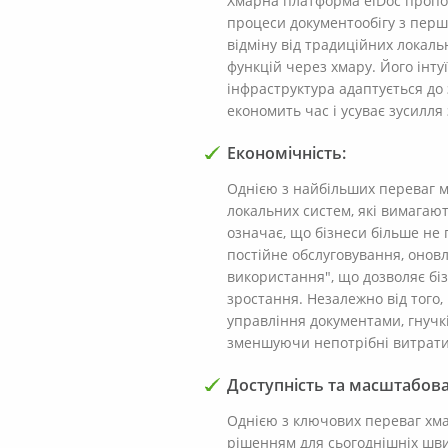
Хмарна платформа elDoc пропон
процеси документообігу з першо
відміну від традиційних локаль
функцій через хмару. Його інт
інфраструктура адаптується до
економить час і усуває зусилл
Економічність:
Однією з найбільших переваг мод
локальних систем, які вимагают
означає, що бізнеси більше не 
постійне обслуговування, онов
використання", що дозволяє біз
зростання. Незалежно від того,
управління документами, гнучкі
зменшуючи непотрібні витрати
Доступність та масштабова
Однією з ключових переваг хма
рішенням для сьогоднішніх шви