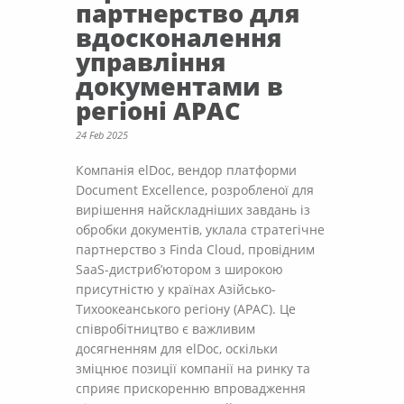
партнерство для
вдосконалення
управління
документами в
регіоні APAC
24 Feb 2025
Компанія elDoc, вендор платформи
Document Excellence, розробленої для
вирішення найскладніших завдань із
обробки документів, уклала стратегічне
партнерство з Finda Cloud, провідним
SaaS-дистриб’ютором з широкою
присутністю у країнах Азійсько-
Тихоокеанського регіону (APAC). Це
співробітництво є важливим
досягненням для elDoc, оскільки
зміцнює позиції компанії на ринку та
сприяє прискоренню впровадження