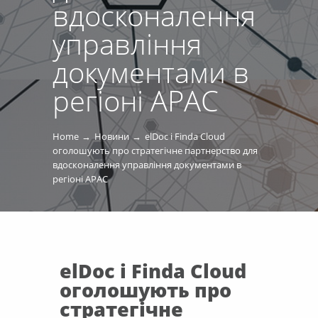
вдосконалення
управління
документами в
регіоні APAC
Home
Новини
elDoc і Finda Cloud
оголошують про стратегічне партнерство для
вдосконалення управління документами в
регіоні APAC
elDoc і Finda Cloud
оголошують про
стратегічне