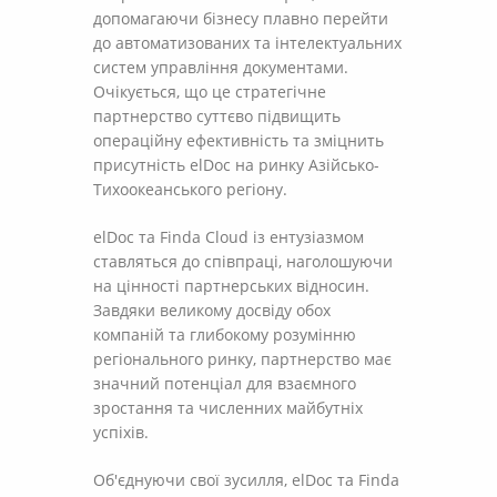
допомагаючи бізнесу плавно перейти
до автоматизованих та інтелектуальних
систем управління документами.
Очікується, що це стратегічне
партнерство суттєво підвищить
операційну ефективність та зміцнить
присутність elDoc на ринку Азійсько-
Тихоокеанського регіону.
elDoc та Finda Cloud із ентузіазмом
ставляться до співпраці, наголошуючи
на цінності партнерських відносин.
Завдяки великому досвіду обох
компаній та глибокому розумінню
регіонального ринку, партнерство має
значний потенціал для взаємного
зростання та численних майбутніх
успіхів.
Об'єднуючи свої зусилля, elDoc та Finda