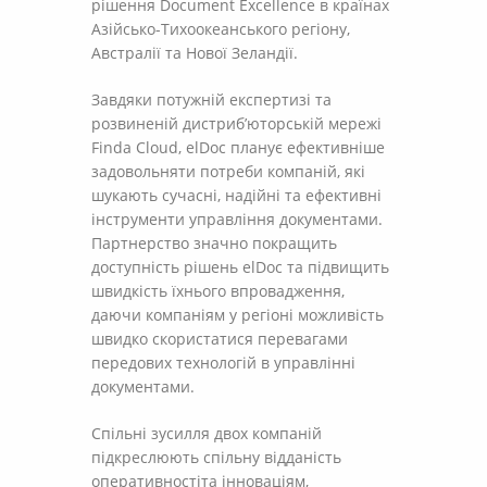
рішення Document Excellence в країнах
Азійсько-Тихоокеанського регіону,
Австралії та Нової Зеландії.
Завдяки потужній експертизі та
розвиненій дистриб’юторській мережі
Finda Cloud, elDoc планує ефективніше
задовольняти потреби компаній, які
шукають сучасні, надійні та ефективні
інструменти управління документами.
Партнерство значно покращить
доступність рішень elDoc та підвищить
швидкість їхнього впровадження,
даючи компаніям у регіоні можливість
швидко скористатися перевагами
передових технологій в управлінні
документами.
Спільні зусилля двох компаній
підкреслюють спільну відданість
оперативностіта інноваціям,