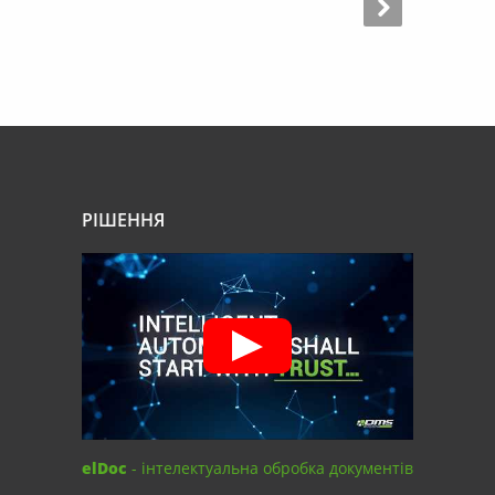
РІШЕННЯ
elDoc
- інтелектуальна обробка документів