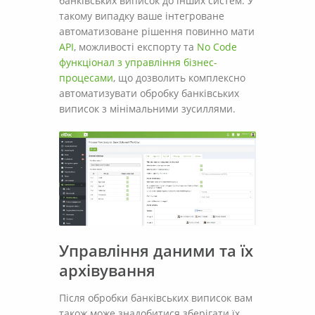
банківських виписок до інших систем. У
такому випадку ваше інтегроване
автоматизоване рішення повинно мати
API
, можливості експорту та
No Code
функціонал з управління бізнес-
процесами
, що дозволить комплексно
автоматизувати обробку банківських
виписок з мінімальними зусиллями.
Управління даними та їх
архівування
Після обробки банківських виписок вам
також може знадобитися зберігати їх