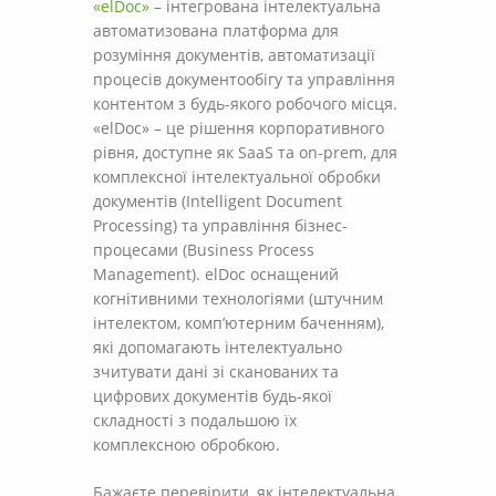
«elDoc»
– інтегрована інтелектуальна
автоматизована платформа для
розуміння документів, автоматизації
процесів документообігу та управління
контентом з будь-якого робочого місця.
«elDoc» – це рішення корпоративного
рівня, доступне як SaaS та on-prem, для
комплексної інтелектуальної обробки
документів (Intelligent Document
Processing) та управління бізнес-
процесами (Business Process
Management). elDoc оснащений
когнітивними технологіями (штучним
інтелектом, комп’ютерним баченням),
які допомагають інтелектуально
зчитувати дані зі сканованих та
цифрових документів будь-якої
складності з подальшою їх
комплексною обробкою.
Бажаєте перевірити, як інтелектуальна