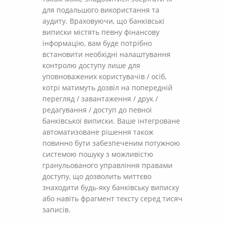
для подальшого використання та
аудиту. Враховуючи, що банківські
виписки містять певну фінансову
інформацію, вам буде потрібно
встановити необхідні налаштування
контролю доступу лише для
уповноважених користувачів / осіб,
котрі матимуть дозвіл на попередній
перегляд / завантаження / друк /
редагування / доступ до певної
банківської виписки. Ваше інтегроване
автоматизоване рішення також
повинно бути забезпеченим потужною
системою пошуку з можливістю
гранульованого управління правами
доступу, що дозволить миттєво
знаходити будь-яку банківську виписку
або навіть фрагмент тексту серед тисяч
записів.