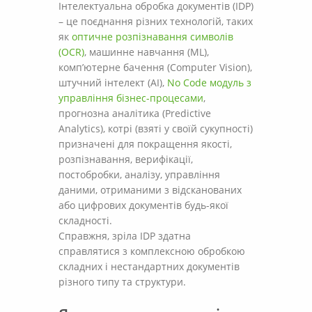
Інтелектуальна обробка документів (IDP)
– це поєднання різних технологій, таких
як
оптичне розпізнавання символів
(OCR)
, машинне навчання (ML),
комп’ютерне бачення (Computer Vision),
штучний інтелект (AI),
No Code модуль з
управління бізнес-процесами
,
прогнозна аналітика (Predictive
Analytics), котрі (взяті у своїй сукупності)
призначені для покращення якості,
розпізнавання, верифікації,
постобробки, аналізу, управління
даними, отриманими з відсканованих
або цифрових документів будь-якої
складності.
Справжня, зріла IDP здатна
справлятися з комплексною обробкою
складних і нестандартних документів
різного типу та структури.