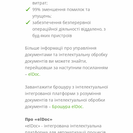
витрат;
99% зменшення помилок та
упущень;
забезпечення безперервної
операційної діяльності віддалено, з
буд-яких пристроїв
Більше інформації про управління
документами та інтелектуальну обробку
документів ви можете знайти,
перейшовши за наступним посиланням
–
elDoc.
Завантажити брошуру з інтелектуальної
інтегрованої платформи з розуміння
документів та інтелектуальної обробки
документів –
Брошура elDoc.
Про «elDoc»
«elDoc» - інтегрована інтелектуальна
платформа для автоматизації процесів