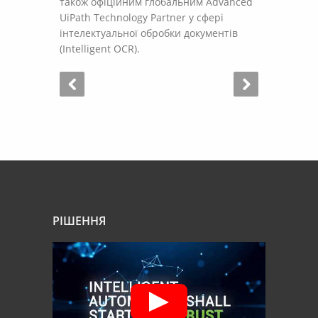
також офіційним глобальним Advanced
UiPath Technology Partner у сфері
інтелектуальної обробки документів
(Intelligent OCR).
РІШЕННЯ