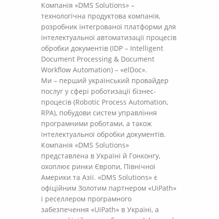
Компанія «DMS Solutions» –
технологічна продуктова компанія,
розробник інтегрованої платформи для
інтелектуальної автоматизації процесів
обробки документів (IDP – Intelligent
Document Processing & Document
Workflow Automation) – «elDoc».
Ми – перший український провайдер
послуг у сфері роботизації бізнес-
процесів (Robotic Process Automation,
RPA), побудови систем управління
програмними роботами, а також
інтелектуальної обробки документів.
Компанія «DMS Solutions»
представлена в Україні й Гонконгу,
охоплює ринки Європи, Північної
Америки та Азії. «DMS Solutions» є
офіційним Золотим партнером «UiPath»
і реселлером програмного
забезпечення «UiPath» в Україні, а