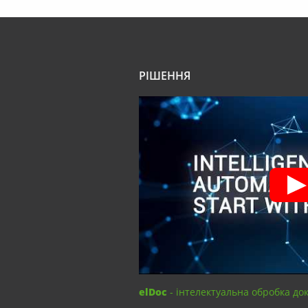
РІШЕННЯ
elDoc
- інтелектуальна обробка до