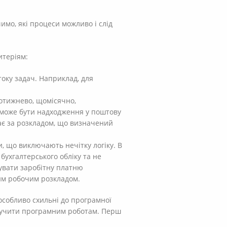
имо, які процеси можливо і слід
итеріям:
току задач. Наприклад, для
щотижнево, щомісячно,
е може бути надходження у поштову
кає за розкладом, що визначений
, що виключають нечітку логіку. В
ухгалтерського обліку та не
чувати заробітну платню
им робочим розкладом.
 особливо схильні до програмної
доручити програмним роботам. Перш