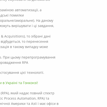
 заміною автоматизації, а
юдські помилки
моральне/аморальне). На даному
можуть вирішувати і ці завдання,
Acquisitions), то зібрані дані
відбудеться, то перенесення
изація в такому випадку може
то. При цьому перепрограмування
впровадження RPA
тосування цієї технології.
 в Україні та Гонконзі!
 (RPA), який надає повний спектр
c Process Automation, RPA) та
чної Америки та Азії і має офіси в