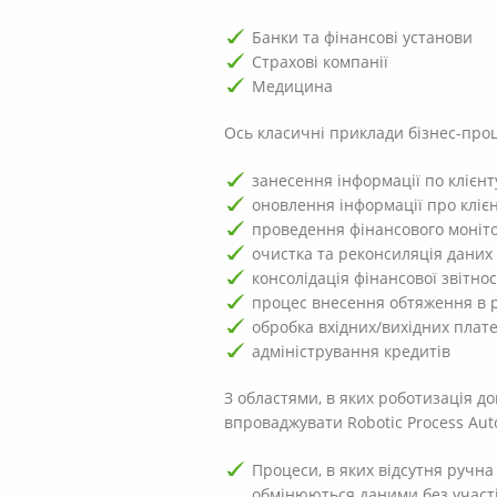
Банки та фінансові установи
Страхові компанії
Медицина
Ось класичні приклади бізнес-проц
занесення інформації по клієнт
оновлення інформації про кліє
проведення фінансового моніт
очистка та реконсиляція даних
консолідація фінансової звітнос
процес внесення обтяження в 
обробка вхідних/вихідних плат
адміністрування кредитів
З областями, в яких роботизація д
впроваджувати Robotic Process Aut
Процеси, в яких відсутня ручна
обмінюються даними без участі