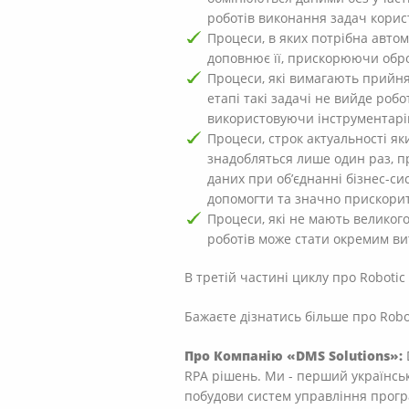
роботів виконання задач корист
Процеси, в яких потрібна автома
доповнює її, прискорюючи обро
Процеси, які вимагають прийня
етапі такі задачі не вийде роб
використовуючи інструментарі
Процеси, строк актуальності як
знадобляться лише один раз, п
даних при об’єднанні бізнес-си
допомогти та значно прискори
Процеси, які не мають великог
роботів може стати окремим в
В третій частині циклу про Robotic
Бажаєте дізнатись більше про Robot
Про Компанію «DMS Solutions»:
RPA рішень. Ми - перший українськи
побудови систем управління програ