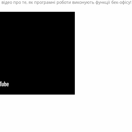
 відео про те, як програмні роботи виконують функції бек-офісу!