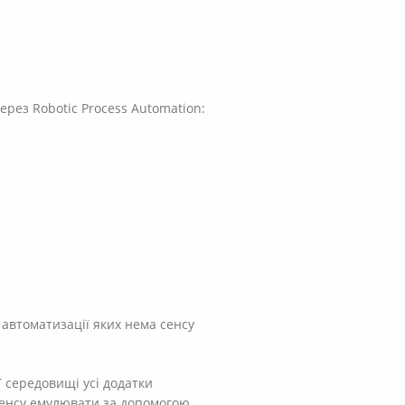
ерез Robotic Process Automation:
 автоматизації яких нема сенсу
Т середовищі усі додатки
 сенсу емулювати за допомогою