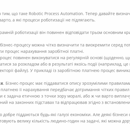
 тим, що таке Robotic Process Automation. Тепер давайте визнач
варто, а які процеси роботизації не підлягають.
рамній роботизації він повинен відповідати трьом основним кр
і бізнес-процесу можна чітко визначити та виокремити серед по
ти процес нарахування заробітної платні.
-процес повинен виконуватися на регулярній основі (щоденно, 
атися за розкладом або в результаті якоїсь події (наприклад, ц
ректорії файлу). У прикладі із заробітною платнею процес вини
ах
. Бізнес-процес має піддаватися опису зрозумілими правилами
 платнею її нарахування передбачає дотримання чітких правил б
и є задача етичною з точки зору моралі, або ж чи варто випла
ий на законних підставах та відпрацював згідно з встановлен
 добре піддаються будь-які галузі економіки. Але деякі бізнеси
стовують велику кількість людино-годин на задачі, які можна 