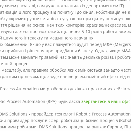
увачем (і взагалі, вам дуже поталанило із департаментом ІТ)
тизація цілого процесу від початку і до кінця. Роботизація не є
бку окремих ручних етапів та усуваючи при цьому неминучі л
ття рішення на основі нечітких критеріїв (красиве/некрасиве, 
отизувати, хоча прогноз такий, що через 5-10 років роботи вже з
й штучного інтелекту та машинного навчання
их обмежений. Якщо у вас планується аудит перед M&A (Mergers & 
ри прийнятті рішення про придбання бізнесу. Однак, якщо M&A 
стем може займати тривалий час (навіть декілька років), і робот
ти цей процес
о масштабу, але правила обробки яких змінюються занадто час
итратним процесом, що зведе нанівець економічний ефект від 
 Process Automation ми розберемо декілька практичних кейсів зас
ic Process Automation (RPA), будь-ласка
звертайтесь в наші офіси
DMS Solutions - провайдер технології Robotic Process Automation
й провайдер послуг в сфері роботизації бізнес-процесів (Roboti
мними роботами. DMS Solutions працює на ринках Європи, Півні