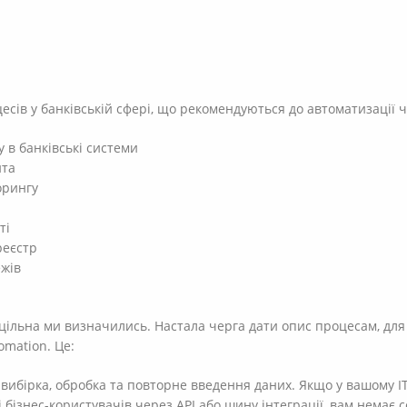
есів у банківській сфері, що рекомендуються до автоматизації ч
у в банківські системи
нта
орингу
ті
реєстр
ежів
оцільна ми визначились. Настала черга дати опис процесам, для
omation. Це:
 вибірка, обробка та повторне введення даних. Якщо у вашому І
 бізнес-користувачів через API або шину інтеграції, вам немає