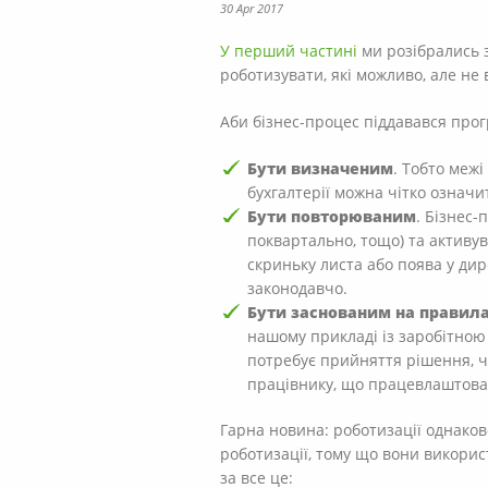
30 Apr 2017
У перший частині
ми розібрались з
роботизувати, які можливо, але не 
Аби бізнес-процес піддавався прог
Бути визначеним
. Тобто меж
бухгалтерії можна чітко означи
Бути повторюваним
. Бізнес
поквартально, тощо) та активув
скриньку листа або поява у ди
законодавчо.
Бути заснованим на правил
нашому прикладі із заробітною
потребує прийняття рішення, ч
працівнику, що працевлаштован
Гарна новина: роботизації однаково
роботизації, тому що вони викори
за все це: