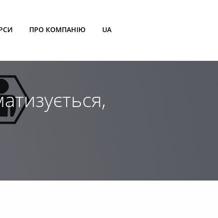
РСИ
ПРО КОМПАНІЮ
UA
матизується,