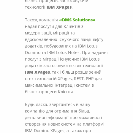
бізнес-процесів, застосовуючи
технології
IBM XPages
.
Також, компанія
«DMS Solutions»
надає послуги для Клієнтів з
модернізації, міграції та
вдосконаленню існуючого ландшафту
додатків, побудованих на IBM Lotus
Domino та IBM Lotus Notes. При наданні
послуг з міграції існуючих IBM Lotus
додатків застосовуються як технології
IBM XPages
, так і більш розширений
стек технологій XPages, REST, PHP для
максимальної інтеграції систем в
бізнес-процеси Клієнта.
Будь-ласка, звертайтесь в нашу
компанію для отримання більш
детальної інформації про можливості
створення нових систем на платформі
IBM Domino XPages, а також про