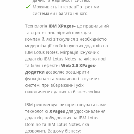
даних та надійності систем;
Можливість інтеграції з третіми
системами і багато іншого.
Технологія
IBM XPages
– це правильний
та стратегічно вірний шлях для
компаній, які зіткнулися з необхідністю
модернізації своїх існуючих додатків на
IBM Lotus Notes. Міграція існуючих
додатків IBM Lotus Notes на якісно нові
та більш ефектні
Web 2.0 XPages-
додатки
дозволяє розширити
функціонал та можливості існуючих
систем, при збереженні усіх
накопичених даних та бізнес-логіки.
IBM рекомендує використовувати саме
технологію
XPages
для удосконалення
додатків, побудованих на IBM Lotus
Domino та IBM Lotus Notes, яка
дозволить Вашому бізнесу: