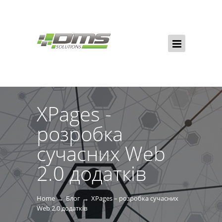
XPages -
розробка
сучасних Web
2.0 додатків
Home
Блог
XPages – розробка сучасних
Web 2.0 додатків