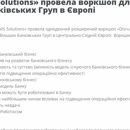
olutions» провела воркшоп для
івських Груп в Європі
DMS Solutions» провела одноденний розширений воркшоп «Disrupt
йбільших Банківських Груп в Центрально-Східній Європі. Воркш
банківський бізнес
лив на розвиток банківського бізнесу
вають та суттєво змінюють модель існуючого банківського бізне
огія підвищення операційної ефективності
анківському бізнесі
 модель Банку
 можуть бути роботизовані в Банку
 найбільшим чином впливає на підвищення операційної ефекти
ть невдачі
 Роботіксом