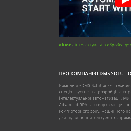
elDoc
- інтелектуальна обробка до
ПРО КОМПАНІЮ DMS SOLUTI
Компанія «DMS Solutions» - технол
спеціалізується на розробці та вп
інтелектуальної автоматизації. Ми
Advanced RPA та створюємо цифров
комп’ютерного зору, машинного на
для підвищення конкурентоспромож