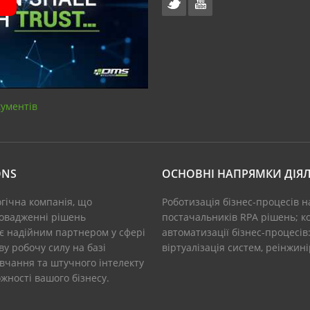
кументів
ONS
ОСНОВНІ НАПРЯМКИ ДІЯЛ
огічна компанія, що
Роботизація бізнес-процесів н
ровадженні рішень
постачальників RPA рішень; ко
 є надійним партнером у сфері
автоматизації бізнес-процесів
у робочу силу на базі
віртуалізація систем, реінжин
вчання та штучного інтелекту
ності вашого бізнесу.