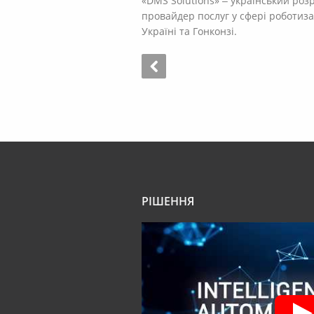
«DMS Solutions» ‒ український ро
провайдер послуг у сфері роботиза
Україні та Гонконзі.
РІШЕННЯ