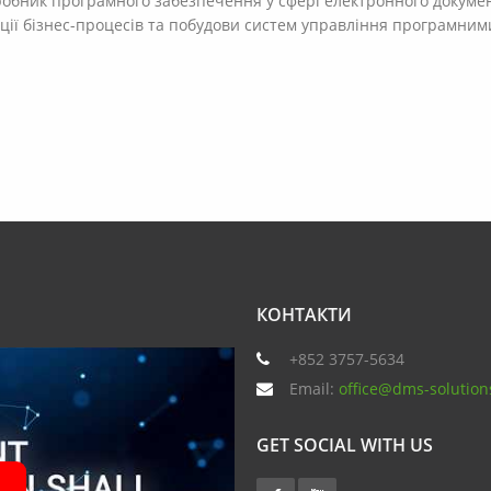
зробник програмного забезпечення у сфері електронного докуме
ції бізнес-процесів та побудови систем управління програмним
КОНТАКТИ
+852 3757-5634
Email:
office@dms-solution
GET SOCIAL WITH US