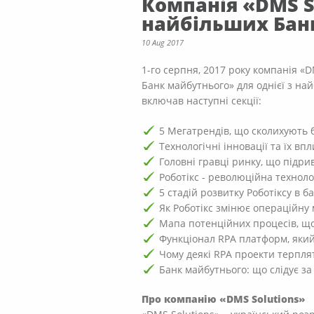
Компанія «DMS S
найбільших Банк
10 Aug 2017
1-го серпня, 2017 року компанія «
Банк майбутнього» для однієї з на
включав наступні секції:
5 Мегатрендів, що сколихують 
Технологічні інновації та їх вп
Головні гравці ринку, що підри
Роботікс - революційна технол
5 стадій розвитку Роботіксу в б
Як Роботікс змінює операційну
Мапа потенційних процесів, що
Функціонал RPA платформ, який
Чому деякі RPA проекти терпля
Банк майбутнього: що слідує за
Про компанію «DMS Solutions»