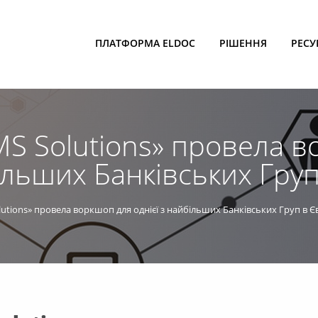
ПЛАТФОРМА ELDOC
РІШЕННЯ
РЕСУ
S Solutions» провела 
більших Банківських Гру
utions» провела воркшоп для однієї з найбільших Банківських Груп в Є