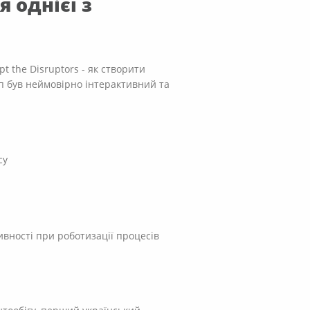
 однієї з
 the Disruptors - як створити
оп був неймовірно інтерактивний та
су
вності при роботизації процесів