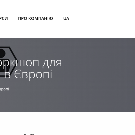
РСИ
ПРО КОМПАНІЮ
UA
воркшоп для
п в Європі
вропі