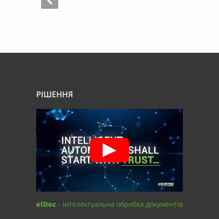
РІШЕННЯ
elDoc
- інтелектуальна обробка документів