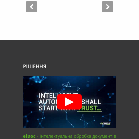
РІШЕННЯ
elDoc
- інтелектуальна обробка документів