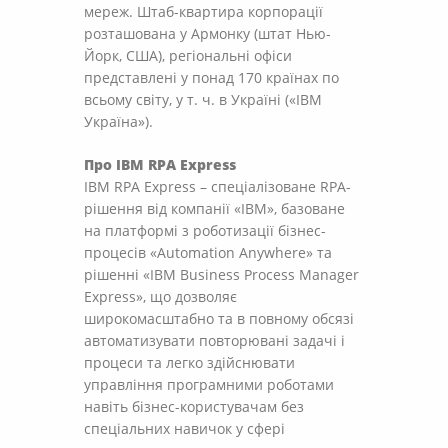
мереж. Штаб-квартира корпорації
розташована у Армонку (штат Нью-
Йорк, США), регіональні офіси
представлені у понад 170 країнах по
всьому світу, у т. ч. в Україні («ІBM
Україна»).
Про IBM RPA Express
IBM RPA Express – спеціалізоване RPA-
рішення від компанії «IBM», базоване
на платформі з роботизації бізнес-
процесів «Automation Anywhere» та
рішенні «IBM Business Process Manager
Express», що дозволяє
широкомасштабно та в повному обсязі
автоматизувати повторювані задачі і
процеси та легко здійснювати
управління програмними роботами
навіть бізнес-користувачам без
спеціальних навичок у сфері