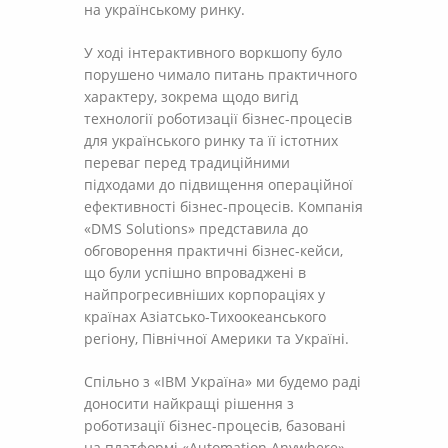
на українському ринку.
У ході інтерактивного воркшопу було
порушено чимало питань практичного
характеру, зокрема щодо вигід
технології роботизації бізнес-процесів
для українського ринку та її істотних
переваг перед традиційними
підходами до підвищення операційної
ефективності бізнес-процесів. Компанія
«DMS Solutions» представила до
обговорення практичні бізнес-кейси,
що були успішно впроваджені в
найпрогресивніших корпораціях у
країнах Азіатсько-Тихоокеанського
регіону, Північної Америки та Україні.
Спільно з «IBM Україна» ми будемо раді
доносити найкращі рішення з
роботизації бізнес-процесів, базовані
на платформі «Automation Anywhere»