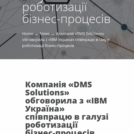
роботизації
бізнес-процесів
Home
News
Компанія «DMS Solutions»
обговорила з «IBM Україна» співпрацю в галузі
роботизації бізнес-процесів
Компанія «DMS
Solutions»
обговорила з «IBM
Україна»
співпрацю в галузі
роботизації
бізнес-процесів