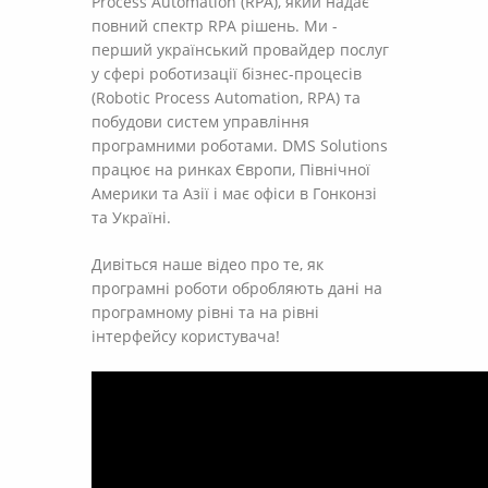
Process Automation (RPA), який надає
повний спектр RPA рішень. Ми -
перший український провайдер послуг
у сфері роботизації бізнес-процесів
(Robotic Process Automation, RPA) та
побудови систем управління
програмними роботами. DMS Solutions
працює на ринках Європи, Північної
Америки та Азії і має офіси в Гонконзі
та Україні.
Дивіться наше відео про те, як
програмні роботи обробляють дані на
програмному рівні та на рівні
інтерфейсу користувача!