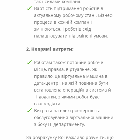
так і силами компанії.
Вартість підтримання роботів в
актуальному робочому стані. Бізнес-
процеси в кожній компанії
змінюються, і роботів слід
налаштовувати під змінені умови.
2. Непрямі витрати:
Роботам також потрібне робоче
місце, правда, віртуальне. Як
правило, це віртуальна машина в
дата-центрі, на якій повинна бути
встановлена операційна система й
ті додатки, з якими робот буде
взаємодіяти.
Витрати на електроенергію та
обслуговування віртуальної машини
з боку ІТ-департаменту.
За розрахунку RoI важливо розуміти, що