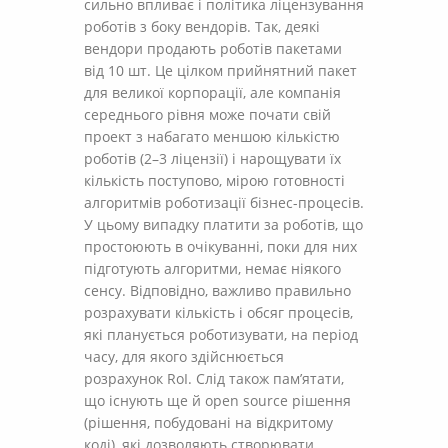
сильно впливає і політика ліцензування
роботів з боку вендорів. Так, деякі
вендори продають роботів пакетами
від 10 шт. Це цілком прийнятний пакет
для великої корпорації, але компанія
середнього рівня може почати свій
проект з набагато меншою кількістю
роботів (2–3 ліцензії) і нарощувати їх
кількість поступово, мірою готовності
алгоритмів роботизації бізнес-процесів.
У цьому випадку платити за роботів, що
простоюють в очікуванні, поки для них
підготують алгоритми, немає ніякого
сенсу. Відповідно, важливо правильно
розрахувати кількість і обсяг процесів,
які планується роботизувати, на період
часу, для якого здійснюється
розрахунок RoI. Слід також пам’ятати,
що існують ще й open source рішення
(рішення, побудовані на відкритому
коді), які дозволяють створювати