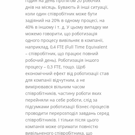
годин на день протягом 20 робочих
днів на місяць. Бувають й інші ситуації,
коли один співробітник може бути
задіяний на 20% в одному процесі, на
40% в іншому і т. д. У цьому випадку ми
можемо говорити, що роботизація
одного процесу вивільняє в компанії,
наприклад, 0,4 FTE (Full Time Equivalent
– співробітник, що працює повний
робочий день). Роботизація іншого
процесу – 0,3 FTE, тощо. Щоб
економічний ефект від роботизації став
для компанії відчутним, а не
вимірювався вільним часом
співробітників, частину роботи яких
перейняли на себе роботи, слід за
підсумками роботизації бізнес-процесів
проводити перерозподіл завдань серед
співробітників. І тільки після цього
компанія може отримати повністю
вивільненого співробітника, що