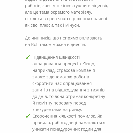
роботів, зовсім не інвестуючи в ліцензії,
але це тема окремого матеріалу,
оскільки в open source рішеннях наявні
як свої плюси, так і мінуси.
До чинників, що непрямо впливають
на RoI, також можна віднести:
Підвищення швидкості
опрацювання процесів. Якщо,
наприклад, страхова компанія
зможе з допомогою роботів
скоротити час опрацювання
запитів на відшкодування з тижнів
до днів, то вона отримає конкретну
й помітну перевагу перед
конкурентами на ринку.
Скорочення кількості помилок. Як
правило, роботодавці намагаються
уникати понадурочних годин для