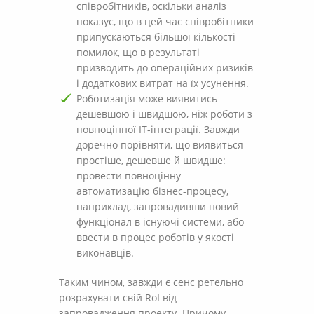
співробітників, оскільки аналіз
показує, що в цей час співробітники
припускаються більшої кількості
помилок, що в результаті
призводить до операційних ризиків
і додаткових витрат на їх усунення.
Роботизація може виявитись
дешевшою і швидшою, ніж роботи з
повноцінної ІТ-інтеграції. Завжди
доречно порівняти, що виявиться
простіше, дешевше й швидше:
провести повноцінну
автоматизацію бізнес-процесу,
наприклад, запровадивши новий
функціонал в існуючі системи, або
ввести в процес роботів у якості
виконавців.
Таким чином, завжди є сенс ретельно
розрахувати свій RoI від
запровадження проекту. Причому