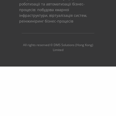
роботизації та автоматизації бізнес-
процесів: побудова хмарної
інфраструктури, віртуалізація систем,
реінжиніринг бізнес-процесів
All rights reserved © DMS Solutions (Hong Kong)
Limited