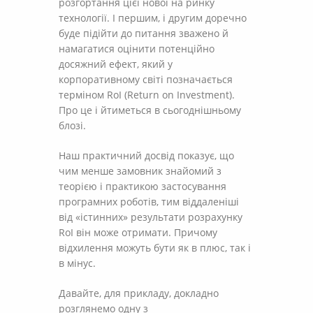
розгортання цієї нової на ринку
технології. І першим, і другим доречно
буде підійти до питання зважено й
намагатися оцінити потенційно
досяжний ефект, який у
корпоративному світі позначається
терміном RoI (Return on Investment).
Про це і йтиметься в сьогоднішньому
блозі.
Наш практичний досвід показує, що
чим менше замовник знайомий з
теорією і практикою застосування
програмних роботів, тим віддаленіші
від «істинних» результати розрахунку
RoI він може отримати. Причому
відхилення можуть бути як в плюс, так і
в мінус.
Давайте, для прикладу, докладно
розглянемо одну з