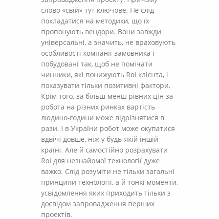
слово «свій» тут ключове. Не слід
покладатися на методики, що їх
пропонують вендори. Вони завжди
універсальні, а значить, не враховують
особливості компанії-замовника і
побудовані так, щоб не помічати
чинники, які понижують RoI клієнта, і
показувати тільки позитивні фактори.
Крім того, за більш-менш рівних цін за
робота на різних ринках вартість
людино-години може відрізнятися в
рази. І в України робот може окупатися
вдвічі довше, ніж у будь-якій іншій
країні. Але й самостійно розрахувати
RoI для незнайомої технології дуже
важко. Слід розуміти не тільки загальні
принципи технології, а й тонкі моменти,
усвідомлення яких приходить тільки з
досвідом запровадження перших
проектів.