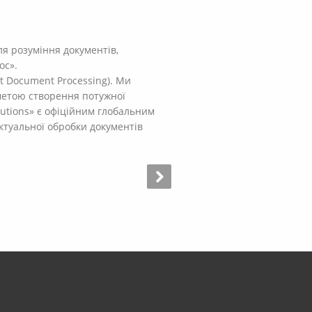
ля розуміння документів,
oc».
t Document Processing). Ми
метою створення потужної
utions» є офіційним глобальним
лектуальної обробки документів