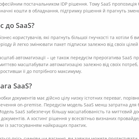
офесійним постачальником IDP рішення. Тому SaaS пропозиція
 значні кошти в обладнання, підтримку рішення й прагнуть змен
с до SaaS?
ізнес-користувачів, які прагнуть більшої гнучкості та хотіли б
іоду й легко змінювати пакет підписки залежно від своїх цілей 
штаб автоматизації – це також передусім прерогатива SaaS про
миттєво масштабувати автоматизацію залежно від своїх потреб,
аростивши її до потрібного максимуму.
ага SaaS?
робки документів має дійсно цілу низку істотних переваг, порів
чення on-premise. Передусім модель SaaS менш затратна для бі
Модель SaaS забезпечує більшу масштабованість та миттєвий до
 документів. А хостинг рішення у всесвітньо визнаних провайде
и із застосуванням найкращих практик.
аться якісь сумніви чи вагання, ви завжди можете протестувати 