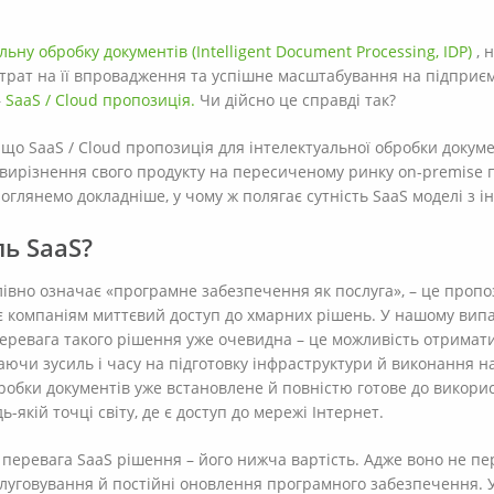
льну обробку документів (Intelligent Document Processing, IDP)
, 
рат на її впровадження та успішне масштабування на підприєм
–
SaaS / Cloud пропозиція.
Чи дійсно це справді так?
що SaaS / Cloud пропозиція для інтелектуальної обробки докуме
 вирізнення свого продукту на пересиченому ринку on-premise 
оглянемо докладніше, у чому ж полягає сутність SaaS моделі з і
ь SaaS?
ослівно означає «програмне забезпечення як послуга», – це пропо
є компаніям миттєвий доступ до хмарних рішень. У нашому випа
еревага такого рішення уже очевидна – це можливість отримати
аючи зусиль і часу на підготовку інфраструктури й виконання 
робки документів уже встановлене й повністю готове до викорис
ь-якій точці світу, де є доступ до мережі Інтернет.
а перевага SaaS рішення – його нижча вартість. Адже воно не п
слуговування й постійні оновлення програмного забезпечення. 