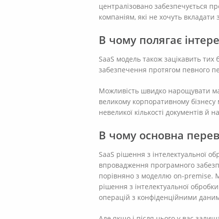
централізовано забезпечується пр
компаніям, які не хочуть вкладати
В чому полягає інтере
SaaS модель також зацікавить тих б
забезпечення протягом певного пер
Можливість швидко нарощувати мас
великому корпоративному бізнесу 
невеликої кількості документів й н
В чому основна перев
SaaS рішення з інтелектуальної об
впровадження програмного забезпе
порівняно з моделлю on-premise. 
рішення з інтелектуальної обробки
операцій з конфіденційними даним
Але якщо і після цього у вас залиш