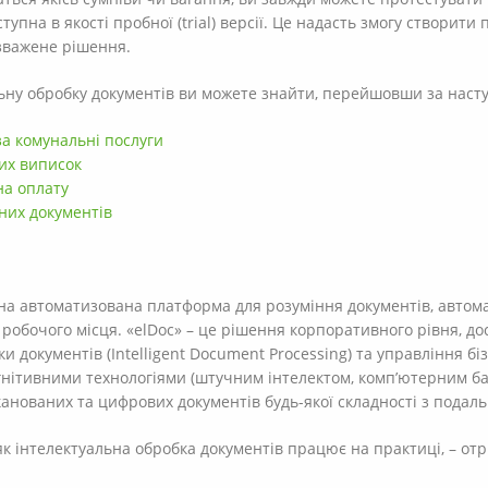
тупна в якості пробної (trial) версії. Це надасть змогу створит
зважене рішення.
льну обробку документів ви можете знайти, перейшовши за нас
за комунальні послуги
их виписок
на оплату
них документів
ьна автоматизована платформа для розуміння документів, автома
робочого місця. «elDoc» – це рішення корпоративного рівня, до
и документів (Intelligent Document Processing) та управління б
нітивними технологіями (штучним інтелектом, комп’ютерним ба
сканованих та цифрових документів будь-якої складності з пода
як інтелектуальна обробка документів працює на практиці, – о