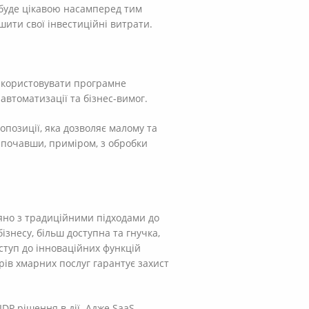
 буде цікавою насамперед тим
шити свої інвестиційні витрати.
 використовувати програмне
автоматизації та бізнес-вимог.
позиції, яка дозволяє малому та
 почавши, приміром, з обробки
няно з традиційними підходами до
знесу, більш доступна та гнучка,
ступ до інноваційних функцій
рів хмарних послуг гарантує захист
IDP рішення в дії. Адже SaaS