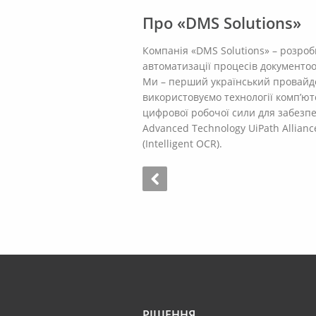
Про «DMS Solutions»
Компанія «DMS Solutions» – розроб
автоматизації процесів документооб
Ми – перший український провайдер
використовуємо технології комп’ю
цифрової робочої сили для забезпе
Advanced Technology UiPath Alliance
(Intelligent OCR).
РІШЕННЯ