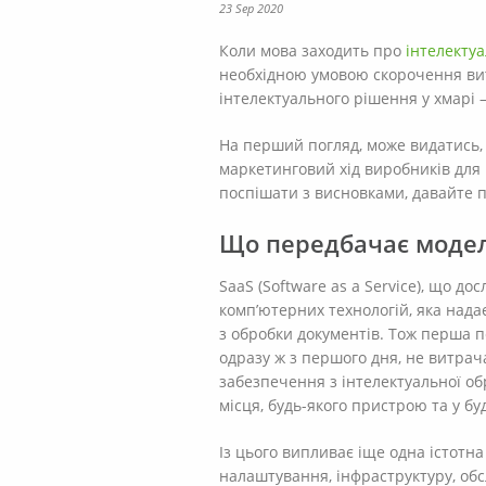
23 Sep 2020
Коли мова заходить про
інтелектуа
необхідною умовою скорочення вит
інтелектуального рішення у хмарі 
На перший погляд, може видатись, 
маркетинговий хід виробників для
поспішати з висновками, давайте п
Що передбачає модел
SaaS (Software as a Service), що д
комп’ютерних технологій, яка нада
з обробки документів. Тож перша п
одразу ж з першого дня, не витрач
забезпечення з інтелектуальної об
місця, будь-якого пристрою та у буд
Із цього випливає іще одна істотн
налаштування, інфраструктуру, об