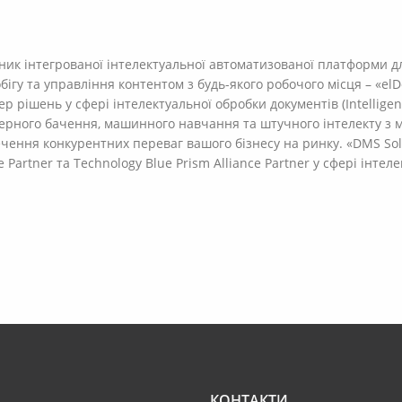
ник інтегрованої інтелектуальної автоматизованої платформи д
ігу та управління контентом з будь-якого робочого місця – «elD
 рішень у сфері інтелектуальної обробки документів (Intelligen
терного бачення, машинного навчання та штучного інтелекту з 
чення конкурентних переваг вашого бізнесу на ринку. «DMS Sol
 Partner та Technology Blue Prism Alliance Partner у сфері інте
КОНТАКТИ