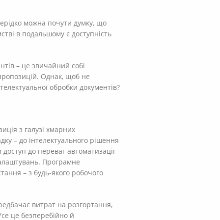
нерідко можна почути думку, що
стві в подальшому є доступність
нтів – це звичайний собі
пропозицій. Однак, щоб не
нтелектуальної обробки документів?
зиція з галузі хмарних
дку – до інтелектуального рішення
 доступ до переваг автоматизації
налаштувань. Програмне
тання – з будь-якого робочого
ередбачає витрат на розгортання,
Усе це безперебійно й