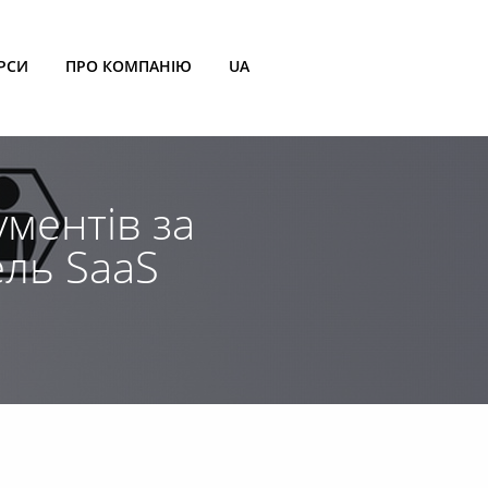
РСИ
ПРО КОМПАНІЮ
UA
ументів за
ель SaaS