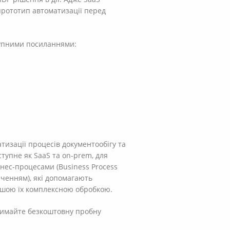
и прототип автоматизації перед
тупними посиланнями:
тизації процесів документообігу та
ступне як SaaS та on-prem, для
ізнес-процесами (Business Process
ченням), які допомагають
льшою їх комплексною обробкою.
тримайте безкоштовну пробну