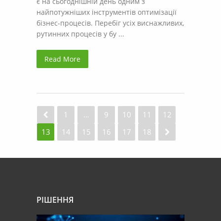
є на сьогоднішній день одним з
найпотужніших інструментів оптимізації
бізнес-процесів. Перебіг усіх виснажливих,
рутинних процесів у бу ...
Read More
1
…
9
10
11
12
13
14
15
16
17
18
РІШЕННЯ