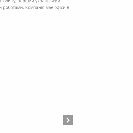
нтообігу, перший український
и роботами. Компанія має офіси в