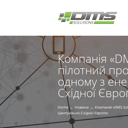
Компанія «DM
пілотний про
одному з ен
Східної Євро
Home
Новини
Компанія «DMS Sol
Центрально-Східної Європи