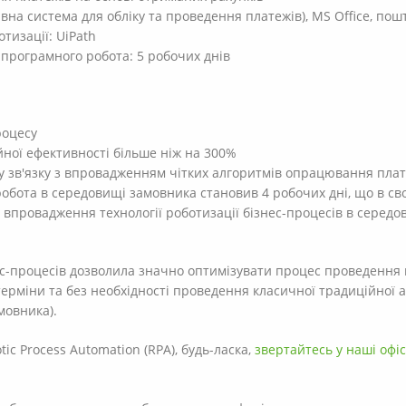
ивна система для обліку та проведення платежів), MS Office, пош
тизації: UiPath
програмного робота: 5 робочих днів
роцесу
ної ефективності більше ніж на 300%
 у зв'язку з впровадженням чітких алгоритмів опрацювання пла
обота в середовищі замовника становив 4 робочих дні, що в с
впровадження технології роботизації бізнес-процесів в середо
нес-процесів дозволила значно оптимізувати процес проведення
 терміни та без необхідності проведення класичної традиційної 
мовника).
ic Process Automation (RPA), будь-ласка,
звертайтесь у наші офіс