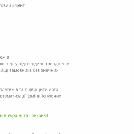
товий клієнт
тежів
вою чергу підтвердило твердження
вищі замовника без значних
 платежів та підвищити його
автоматизації (зміни існуючих
и в Україні та Гонконзі!