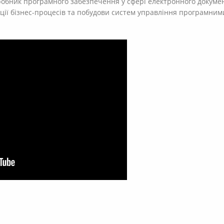
зробник програмного забезпечення у сфері електронного докуме
ції бізнес-процесів та побудови систем управління програмним