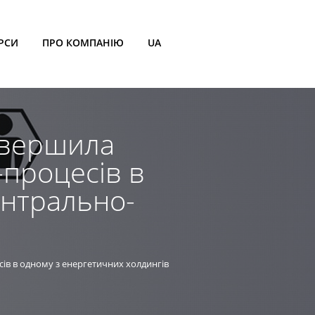
РСИ
ПРО КОМПАНІЮ
UA
авершила
-процесів в
ентрально-
сів в одному з енергетичних холдингів