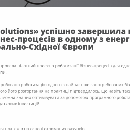
olutions» успішно завершила 
ізнес-процесів в одному з ене
ально-Східної Європи
провела пілотний проект з роботизації бізнес-процесів для од
опи.
апробовано роботизацію одного з найчастіше запотребованих бі
ого його розгортання на практиці підтвердилось, що навіть так
P, можна значно оптимізувати за допомогою програмного робота
даткових інвестицій.
я платежів на основі отриманих рахунків