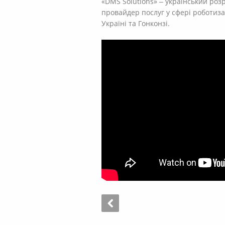
«DMS Solutions» ‒ український ро
провайдер послуг у сфері роботиза
Україні та Гонконзі.