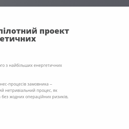
пілотний проект
ргетичних
ного з найбільших енергетичних
знес-процесів замовника ‒
ий нетривіальний процес, як
 без жодних операційних ризиків,