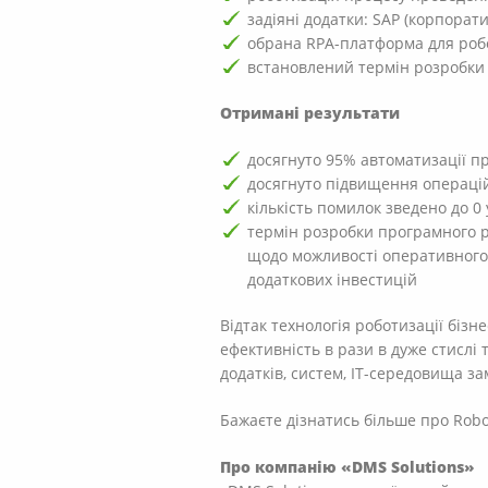
задіяні додатки: SAP (корпорат
обрана RPA-платформа для робо
встановлений термін розробки 
Отримані результати
досягнуто 95% автоматизації п
досягнуто підвищення операцій
кількість помилок зведено до 0
термін розробки програмного р
щодо можливості оперативного 
додаткових інвестицій
Відтак технологія роботизації біз
ефективність в рази в дуже стислі
додатків, систем, ІТ-середовища за
Бажаєте дізнатись більше про Robot
Про компанію «DMS Solutions»