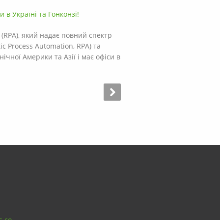
и в Україні та Гонконзі!
 (RPA), який надає повний спектр
c Process Automation, RPA) та
чної Америки та Азії і має офіси в
s.co