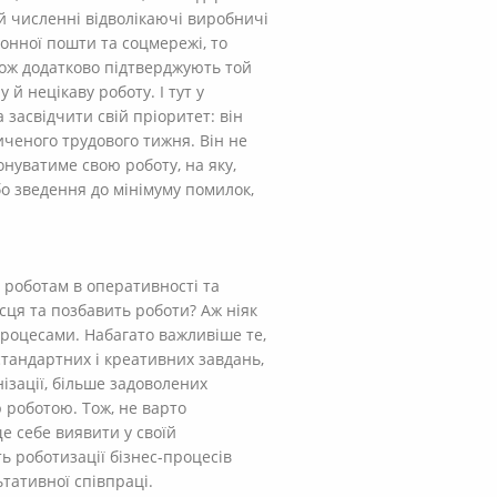
 й численні відволікаючі виробничі
ронної пошти та соцмережі, то
кож додатково підтверджують той
й нецікаву роботу. І тут у
засвідчити свій пріоритет: він
ченого трудового тижня. Він не
нуватиме свою роботу, на яку,
бо зведення до мінімуму помилок,
 роботам в оперативності та
ісця та позбавить роботи? Аж ніяк
процесами. Набагато важливіше те,
стандартних і креативних завдань,
ізації, більше задоволених
 роботою. Тож, не варто
е себе виявити у своїй
ь роботизації бізнес-процесів
ьтативної співпраці.