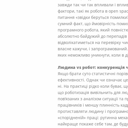
завжди так чи так впливали і впли
фактори, такі як робота в open spa
питання «звідки беруться помилки
сумний факт, що ймовірність помил
програмного робота, який повністю
абсолютно байдужий до перепадів 
відволікатиметься на перевірку чи
власне кажучи, і запрограмований.
яких неможливо уникнути, коли в 
Людина vs робот: конкуренція 
Якщо брати суто статистичні порі
ефективності. Однак чи означає це,
ні. На практиці рідко коли буває,
що роботизація вивільнить для люд
пов’язаних з аналізом ситуації та 
працівників і меншу плинність ка
протиставляти людину і програмно
«спорідненій» праці: рутинна механ
найкраще покаже себе там, де будут