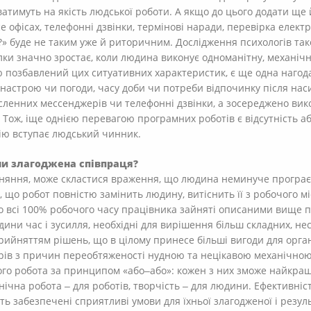
ватимуть на якість людської роботи. А якщо до цього додати ще
ce офісах, телефонні дзвінки, термінові наради, перевірка елект
?» буде не таким уже й риторичним. Дослідження психологів та
ки значно зростає, коли людина виконує одноманітну, механічну 
 позбавлений цих ситуативних характеристик, є ще одна нагода 
настрою чи погоди, часу доби чи потреби відпочинку після наси
сленних мессенджерів чи телефонні дзвінки, а зосереджено вико
 Тож, іще однією перевагою програмних роботів є відсутність а
дію вступає людський чинник.
чи злагоджена співпраця?
вняння, може скластися враження, що людина неминуче програє
 що робот повністю замінить людину, витіснить її з робочого м
 що всі 100% робочого часу працівника зайняті описаними вище 
ини час і зусилля, необхідні для вирішення більш складних, не
прийняттям рішень, що в цілому принесе більші вигоди для орган
дрів з причин переобтяженості нудною та нецікавою механічною
го робота за принципом «або‒або»: кожен з них зможе найкращ
ічна робота ‒ для роботів, творчість ‒ для людини. Ефективніст
ь забезпечені сприятливі умови для їхньої злагодженої і резул