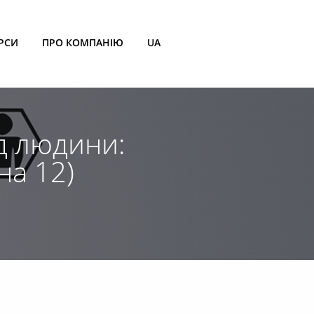
РСИ
ПРО КОМПАНІЮ
UA
д людини:
на 12)