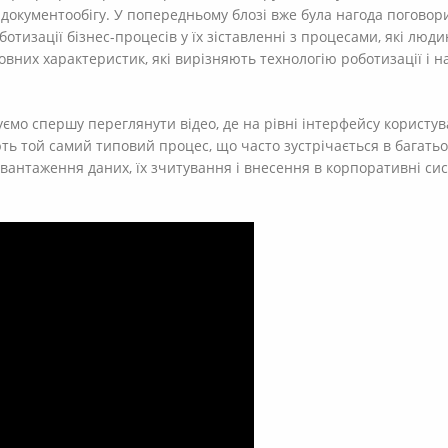
 документообігу. У попередньому блозі вже була нагода поговор
отизації бізнес-процесів у їх зіставленні з процесами, які люди
овних характеристик, які вирізняють технологію роботизації і н
мо спершу переглянути відео, де на рівні інтерфейсу користув
ть той самий типовий процес, що часто зустрічається в багатьох
вантаження даних, їх зчитування і внесення в корпоративні сис