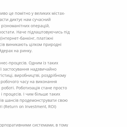
во це помітно у великих містах-
части диктує нам сучасний
 різноманітних операцій,
зростати. Наче підлаштовуючись під
(інтернет-банкінг, платіжні
есів виникають цілком природні
айдерах на ринку.
знес-процесів. Одним із таких
 її застосування надзвичайно
огістиці, виробництві, роздрібному
о робочого часу на виконання
 роботі. Роботизація стане просто
і процесів. І чим більше таких
отів шансів продемонструвати свою
 (Return on Investment, ROI)
корпоративними системами, в тому