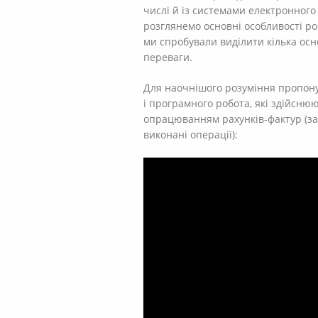
числі й із системами електронного
розглянемо основні особливості роб
ми спробували виділити кілька осн
переваги.
Для наочнішого розуміння пропонує
і програмного робота, які здійснюю
опрацюванням рахунків-фактур (за
виконані операції):