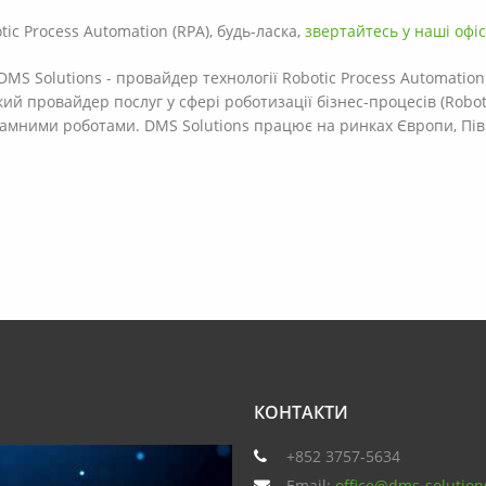
ic Process Automation (RPA), будь-ласка,
звертайтесь у наші офіс
DMS Solutions - провайдер технології Robotic Process Automation
й провайдер послуг у сфері роботизації бізнес-процесів (Roboti
мними роботами. DMS Solutions працює на ринках Європи, Півні
КОНТАКТИ
+852 3757-5634
Email:
office@dms-solution