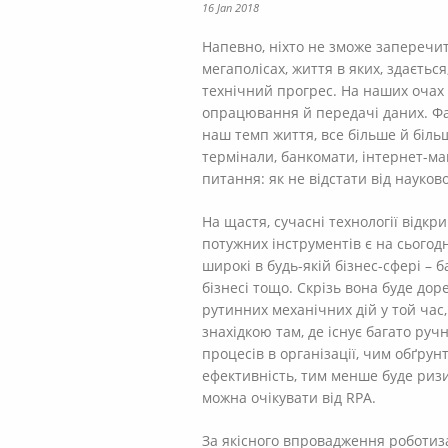
16 Jan 2018
Напевно, ніхто не зможе заперечит
мегаполісах, життя в яких, здаєть
технічний прогрес. На наших очах
опрацювання й передачі даних. Фах
наш темп життя, все більше й більш
термінали, банкомати, інтернет-ма
питання: як не відстати від науков
На щастя, сучасні технології відкр
потужних інструментів є на сьогодн
широкі в будь-якій бізнес-сфері – б
бізнесі тощо. Скрізь вона буде до
рутинних механічних дій у той час,
знахідкою там, де існує багато руч
процесів в організації, чим обґру
ефективність, тим менше буде ризик
можна очікувати від RPA.
За якісного впровадження роботиз