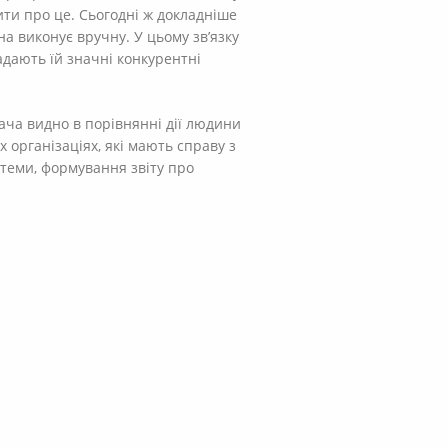
ити про це. Сьогодні ж докладніше
на виконує вручну. У цьому зв’язку
адають їй значні конкурентні
ача видно в порівнянні дії людини
 організаціях, які мають справу з
теми, формування звіту про