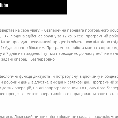
звертає на себе увагу, – безперечна перевага програмного роб
ції, які людина здійснює вручну за 12 хв. 5 сек., програмний ро
ься тільки про один невеличкий процес із обмеженою кількістю вх
бсяг їх буде значно більшим. Програмного робота можна запрогра
у й 7 днів на тиждень. І тут ми переходимо до наступної, не м
и задані операції безперервно.
Біологічні функції диктують їй потребу сну, відпочинку й обідн
й робочий день, відпустка, вихідні й святкові дні. Програмний 
но до тих операцій, на які запрограмований. І в цьому його без
знес-процесів з метою оперативнішого опрацювання запитів та
ятися. Людський чинник ніхто ніколи не скидав з рахунків: утом