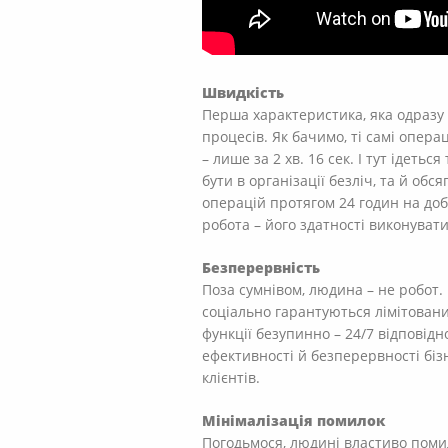
Швидкість
Перша характеристика, яка одразу 
процесів. Як бачимо, ті самі опера
– лише за 2 хв. 16 сек. І тут ідет
бути в організації безліч, та й о
операцій протягом 24 годин на доб
робота – його здатності виконуват
Безперервність
Поза сумнівом, людина – не робот. 
соціально гарантуються лімітовани
функції безупинно – 24/7 відповід
ефективності й безперервності бі
клієнтів.
Мінімалізація помилок
Погодьмося, людині властиво помил