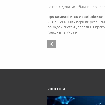
Бажаєте дізнатись більше про Robot
Про Компанію «DMS Solutions»:
RPA рішень. Ми - перший українськи
побудови систем управління програ
Гонконзі та Україні.
РІШЕННЯ