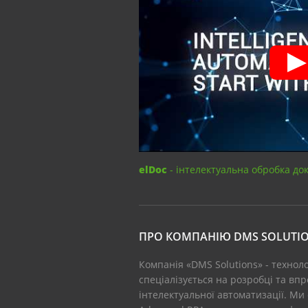
elDoc
- інтелектуальна обробка до
ПРО КОМПАНІЮ DMS SOLUTI
Компанія «DMS Solutions» - технол
спеціалізується на розробці та вп
інтелектуальної автоматизації. Ми