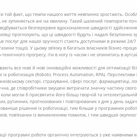
и той факт, що темпи нашого життя невпинно зростають. Особли
ся, не зупиняється ані на хвилину. Такий шалений темпоритм по
 відбувається безперервне вдосконалення швидкості здійснення
івці прогнозують, що ці швидкості будуть і надалі безупинно 
е послуг для нашої зручності стають доступними в режимі 24/7 
газини тощо). У цьому зв’язку в багатьох власників бізнес-проц
о-технічного прогресу, іти в ногу із часом і не опинитись в аутс
ивають все нові й нові інноваційні можливості для оптимізації бі
і їх роботизація (Robotic Process Automation, RPA). Перспективи
анківському секторі, страхуванні, сфері послуг, фармацевтиці, л
речна, де співробітники змушені витрачати значну частину свог
 коли могли б присвятити його більш творчій та інтелектуальній
них, рутинних, прогнозованих і повторюваних з дня у день задач 
нтованіше рішення їх роботизації, тим більше у програмних роб
ів, пов’язаних із виникненням помилок, і тим швидшої окупності
ації програмні роботи органічно інтегруються з уже наявними 