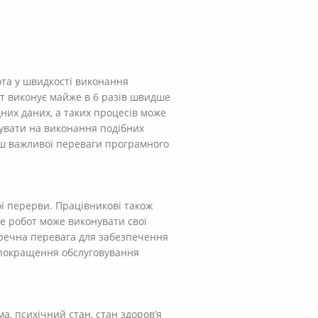
ота у швидкості виконання
бот виконує майже в 6 разів швидше
ідних даних, а таких процесів може
мувати на виконання подібних
енш важливої переваги програмного
ьої перерви. Працівникові також
же робот може виконувати свої
перечна перевага для забезпечення
 покращення обслуговування
а, психічний стан, стан здоров’я