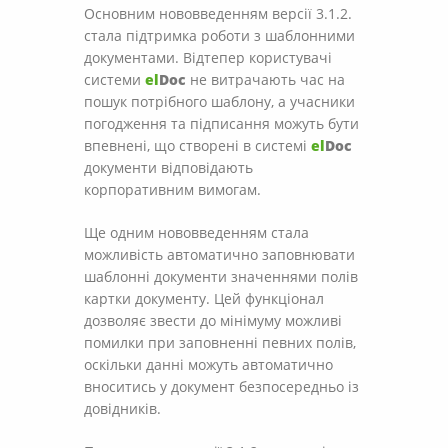
Основним нововведенням версії 3.1.2.
стала підтримка роботи з шаблонними
документами. Відтепер користувачі
системи
el
Doc
не витрачають час на
пошук потрібного шаблону, а учасники
погодження та підписання можуть бути
впевнені, що створені в системі
el
Doc
документи відповідають
корпоративним вимогам.
Ще одним нововведенням стала
можливість автоматично заповнювати
шаблонні документи значеннями полів
картки документу. Цей функціонал
дозволяє звести до мінімуму можливі
помилки при заповненні певних полів,
оскільки данні можуть автоматично
вноситись у документ безпосередньо із
довідників.