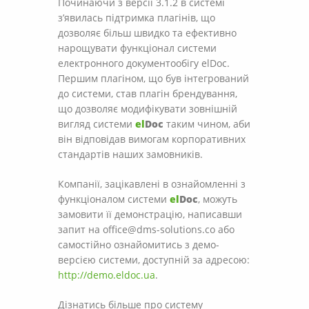
Починаючи з версії 3.1.2 в системі
з’явилась підтримка плагінів, що
дозволяє більш швидко та ефективно
нарощувати функціонал системи
електронного документообігу elDoc.
Першим плагіном, що був інтегрований
до системи, став плагін брендування,
що дозволяє модифікувати зовнішній
вигляд системи
el
Doc
таким чином, аби
він відповідав вимогам корпоративних
стандартів наших замовників.
Компанії, зацікавлені в ознайомленні з
функціоналом системи
el
Doc
, можуть
замовити її демонстрацію, написавши
запит на office@dms-solutions.co або
самостійно ознайомитись з демо-
версією системи, доступній за адресою:
http://demo.eldoc.ua
.
Дізнатись більше про систему