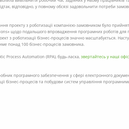
волила вивільнити робочий час задіяних у ньому працівників т
відтак, відповідно, у повному обсязі задовольнити потреби замо
тання проекту з роботизації компанією-замовником було прийня
tions» щодо подальшого впровадження програмних роботів для 
роект з роботизації бізнес-процесів значно масштабується. Наст
име понад 100 бізнес-процесів замовника.
ic Process Automation (RPA), будь-ласка,
звертайтесь у наші офіс
зробник програмного забезпечення у сфері електронного докуме
ції бізнес-процесів та побудови систем управління програмним