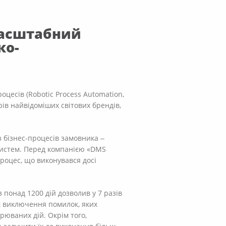
масштабний
ко-
цесів (Robotic Process Automation,
рів найвідоміших світових брендів,
з бізнес-процесів замовника ‒
 систем. Перед компанією «DMS
роцес, що виконувався досі
 понад 1200 дій дозволив у 7 разів
к виключення помилок, яких
юваних дій. Окрім того,