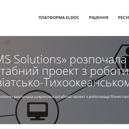
ПЛАТФОРМА ELDOC
РІШЕННЯ
РЕСУ
S Solutions» розпочала
бний проект з роботиза
зіатсько-Тихоокеанськом
utions» розпочала широкомасштабний проект з роботизації бізнес-про