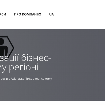
РСИ
ПРО КОМПАНІЮ
UA
ції бізнес-
у регіоні
цесів в Азіатсько-Тихоокеанському