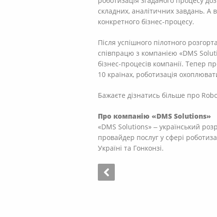
роботизація згаданого процесу доз
складних, аналітичних завдань. А 
конкретного бізнес-процесу.
Після успішного пілотного розгор
співпрацю з компанією «DMS Solu
бізнес-процесів компанії. Тепер п
10 країнах, роботизація охоплюват
Бажаєте дізнатись більше про Robot
Про компанію «DMS Solutions»
«DMS Solutions» ‒ український ро
провайдер послуг у сфері роботиза
Україні та Гонконзі.