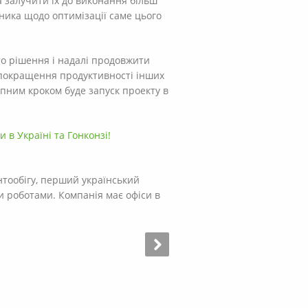
а залучити їх до виконання більш
вника щодо оптимізації саме цього
то рішення і надалі продовжити
покращення продуктивності інших
упним кроком буде запуск проекту в
и в Україні та Гонконзі!
нтообігу, перший український
и роботами. Компанія має офіси в