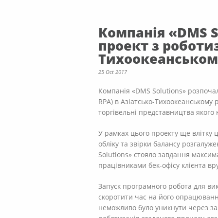
Компанія «DMS 
проект з роботиз
Тихоокеанському
25 Oct 2017
Компанія «DMS Solutions» розпочал
RPA) в Азіатсько-Тихоокеанському р
торгівельні представництва якого н
У рамках цього проекту ще влітку 
обліку та звірки балансу розгалуж
Solutions» стояло завдання максим
працівниками бек-офісу клієнта вр
Запуск програмного робота для вик
скоротити час на його опрацюванн
неможливо було уникнути через за