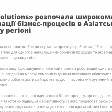
Solutions» розпочала широко
ації бізнес-процесів в Азіатсь
 регіоні
а повномасштабне розгортання проекту з роботизації бізнес-про
егіоні для одного з найбільших виробників продукції та аксесуа
аявні в усьому світі.
цього року було запущено пілотний проект з роботизації одного 
еної роздрібної мережі компанії із даними внутрішніх облікових
ально роботизувати цей досить трудо- і часомісткий рутинний п
учну.
онання навіть цього одиничного бізнес-процесу, що складався з
я та істотно підвищити ефективність самого процесу за рахуно
лучення людського чинника до виконання одноманітних і повтор