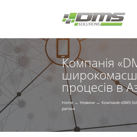
Компанія «DM
широкомасшта
процесів в А
Home
Новини
Компанія «DMS Sol
регіоні