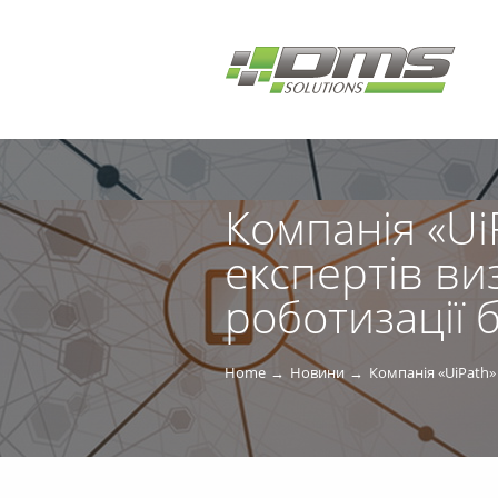
Компанія «Ui
експертів ви
роботизації 
Home
Новини
Компанія «UiPath» 