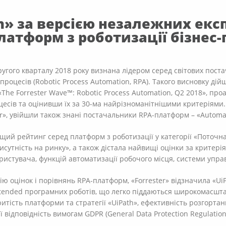
h» за версією незалежних екс
латформ з роботизації бізнес-
ругого кварталу 2018 року визнана лідером серед світових пост
-процесів (Robotic Process Automation, RPA). Такого висновку д
і «The Forrester Wave™: Robotic Process Automation, Q2 2018», п
цесів та оцінивши їх за 30-ма найрізноманітнішими критеріями. 
ter», увійшли також знані постачальники RPA-платформ – «Automa
щий рейтинг серед платформ з роботизації у категорії «Поточн
Присутність на ринку», а також дістала найвищі оцінки за критері
истувача, функцій автоматизації робочого місця, системи управл
 оцінок і порівнянь RPA-платформ, «Forrester» відзначила «UiPa
attended програмних роботів, що легко піддаються широкомасшт
ритість платформи та стратегії «UiPath», ефективність розгортан
 відповідність вимогам GDPR (General Data Protection Regulation