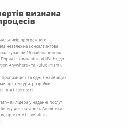
пертів визнана
процесів
ачальників програмного
ійшла незалежна консалтингова
роаналізувавши 15 найзначніших
Поряд із компанією «UiPath», до
tion Anywhere» та «Blue Prism».
а пропозиція» та одні з найвищих
ями архітектури, розробки
іння і звітності.
th» як лідера у наданні послуг і
абному розгортанню. Аналітики
ня, простоту і зручність
).