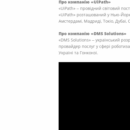
Про компанію «UiPath»
«UiPath» ‒ провідний світовий пос
«UiPath» розташований у Нью-Йорку
Амстердамі, Мадриді, Токіо, Дубаї, С
Про компанію «DMS Solutions»
«DMS Solutions» ‒ український ро
провайдер послуг у сфері роботиза
Україні та Гонконзі.