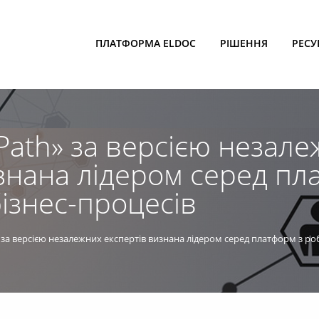
ПЛАТФОРМА ELDOC
РІШЕННЯ
РЕСУ
Path» за версією незал
знана лідером серед пл
бізнес-процесів
за версією незалежних експертів визнана лідером серед платформ з роб