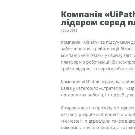
Компанія «UiPat
лідером серед п
10 Jul 2018
Компанія «UiPath» за підсумками д
забезпечення з роботизації бізнес
компанія «Forrester» у своєму звіт
платформ з роботизації бізнес-про
трійки лідерів, за версією «Forres
Компанія «UiPath» отримала найви
балів у категоріях «Стратегія» і «
програмних роботів, інтерфейсу кор
Спираючись на прозору методологію
легкості розробки attended та un
«Forrester» підкреслили також відк
використання платформи, а також її