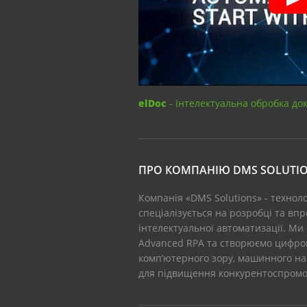
elDoc
- інтелектуальна обробка до
ПРО КОМПАНІЮ DMS SOLUTI
Компанія «DMS Solutions» - технол
спеціалізується на розробці та вп
інтелектуальної автоматизації. Ми
Advanced RPA та створюємо цифров
комп’ютерного зору, машинного на
для підвищення конкурентоспромож