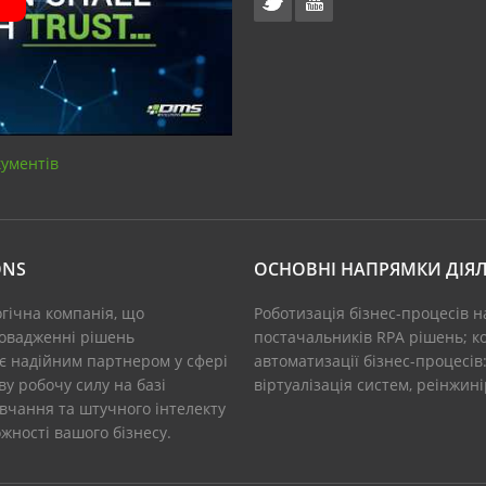
кументів
ONS
ОСНОВНІ НАПРЯМКИ ДІЯЛ
огічна компанія, що
Роботизація бізнес-процесів н
ровадженні рішень
постачальників RPA рішень; ко
 є надійним партнером у сфері
автоматизації бізнес-процесів
у робочу силу на базі
віртуалізація систем, реінжин
вчання та штучного інтелекту
ності вашого бізнесу.