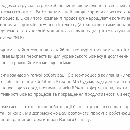
продемонструвала стрімке збільшення як чисельності своєї клієнт
ітикам назвати «UiPath» одним з найшвидше зростаючих постач
-процесів. Окрім того, компанія продовжує нарощувати когнітив
ленням алгоритмів штучного інтелекту (AI), можливостями опр
з допомогою технологій машинного навчання (ML), інтелектуаль
 мови (NLP).
 одним з найпотужніших та найбільш конкурентоспроможних інст
риває широкі перспективи для українського бізнесу в досягненн
яно із традиційними методологіями.
іс-провайдер у галузі роботизації бізнес-процесів компанія «DM
о забезпечення «UiPath» в Україні. Ми будемо раді доносити най
пропонує лідер серед постачальників RPA-платформ, та надавати 
тивності бізнес-процесів та покращення продуктивності бізнес
митись із технологією роботизації бізнес-процесів на платформі
і та Гонконзі. Ми допоможемо Вам розпочати проект з роботизаці
і операційної ефективності Вашого бізнесу.