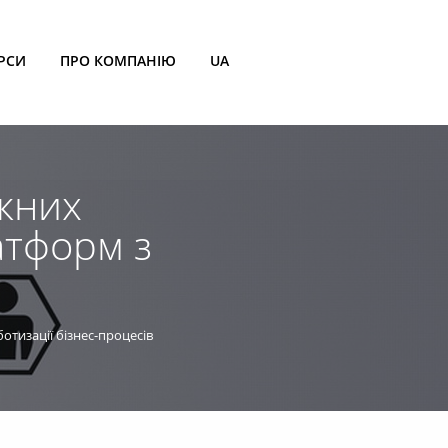
РСИ
ПРО КОМПАНІЮ
UA
ежних
атформ з
отизації бізнес-процесів