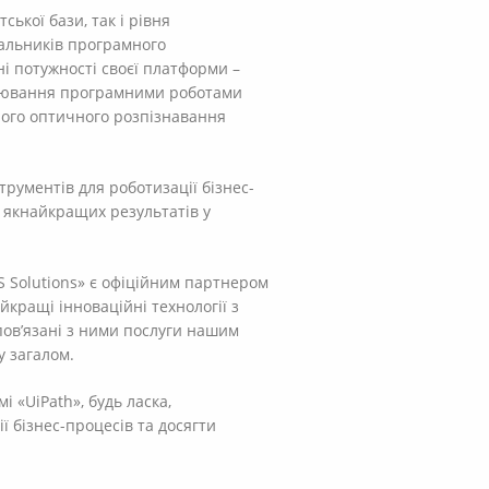
ської бази, так і рівня
альників програмного
ні потужності своєї платформи –
ацювання програмними роботами
ного оптичного розпізнавання
рументів для роботизації бізнес-
і якнайкращих результатів у
S Solutions» є офіційним партнером
кращі інноваційні технології з
пов’язані з ними послуги нашим
у загалом.
 «UiPath», будь ласка,
ї бізнес-процесів та досягти