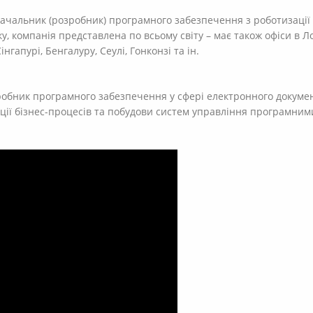
тачальник (розробник) програмного забезпечення з роботизації 
, компанія представлена по всьому світу – має також офіси в Ло
інгапурі, Бенгалуру, Сеулі, Гонконзі та ін.
зробник програмного забезпечення у сфері електронного докуме
ції бізнес-процесів та побудови систем управління програмним