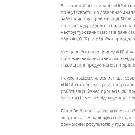
За останній рік компанія «UiPath» 
прибутковості, що дозволило анал
забезпечення з роботизації бізнес
працює над розробкою і вдоскона
неструктурованих масивів даних і
образів (OCR) та обробки природної
Усе це робить платформу «UiPath»
процесів, використання якого відк
підвищенні продуктивності порівн
Як уже повідомлялося раніше, серв
«UiPath» та реселлером програмног
роботизації бізнес-процесів, які 
клієнтам із метою підвищення ефек
Якщо Ви бажаєте докладніше ознайо
звертайтесь у наші офіси в Україн
вражаючих результатів у підвищенн