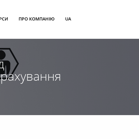
РСИ
ПРО КОМПАНІЮ
UA
д
страхування