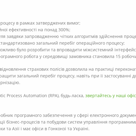
процесу в рамках затверджених вимог;
ної ефективності на понад 300%;
нуля завдяки запровадженню чітких алгоритмів здійснення проце
стандартизовано загальний перебіг операційного процесу;
можливо було розробити та впровадити міжсистемний інтерфейс
рограмного робота у середовищі замовника становила 15 робочи
ідновлення страхових полісів дозволила на практиці переконат
ращити загальний перебіг процесу, навіть при її застосуванні до 
ернізацію.
ic Process Automation (RPA), будь-ласка,
звертайтесь у наші офіс
зробник програмного забезпечення у сфері електронного докуме
ації бізнес-процесів та побудови систем управління програмни
 та Азії і має офіси в Гонконзі та Україні.