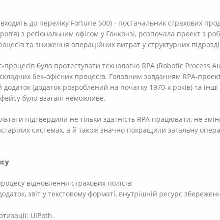
входить до переліку Fortune 500) - постачальник страхових про
ров’я) з регіональним офісом у Гонконзі, розпочала проект з ро
оцесів та зниження операційних витрат у структурних підрозділ
с-процесів було протестувати технологію RPA (Robotic Process A
 складних бек-офісних процесів. Головним завданням RPA-проек
додаток (додаток розроблений на початку 1970-х років) та інші 
фейсу було взагалі неможливе.
ультати підтвердили не тільки здатність RPA працювати, не зм
астарілих системах, а й також значно покращили загальну опера
йсу
роцесу відновлення страхових полісів;
додаток, звіт у текстовому форматі, внутрішній ресурс збереже
изації: UiPath.