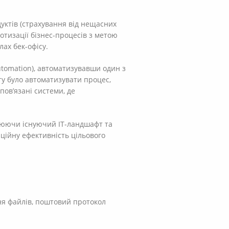
дуктів (страхування від нещасних
ботизації бізнес-процесів з метою
ах бек-офісу.
utomation), автоматизувавши один з
ту було автоматизувати процес,
пов’язані системи, де
інюючи існуючий IT-ландшафт та
ційну ефективність цільового
ння файлів, поштовий протокол