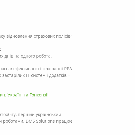
су відновлення страхових полісів;
;
х днів на одного робота.
ись в ефективності технології RPA
застарілих ІТ-систем і додатків –
и в Україні та Гонконзі!
нтообігу, перший український
ми роботами. DMS Solutions працює