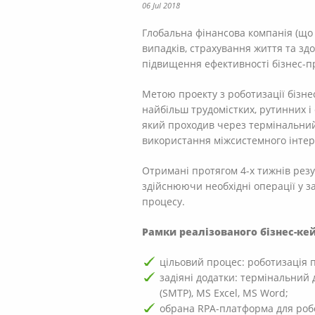
06 Jul 2018
Глобальна фінансова компанія (що 
випадків, страхування життя та здо
підвищення ефективності бізнес-пр
Метою проекту з роботизації бізне
найбільш трудомістких, рутинних і
який проходив через термінальний 
використання міжсистемного інтер
Отримані протягом 4-х тижнів рез
здійснюючи необхідні операції у з
процесу.
Рамки реалізованого бізнес-ке
цільовий процес: роботизація п
задіяні додатки: термінальний 
(SMTP), MS Excel, MS Word;
обрана RPA-платформа для робот