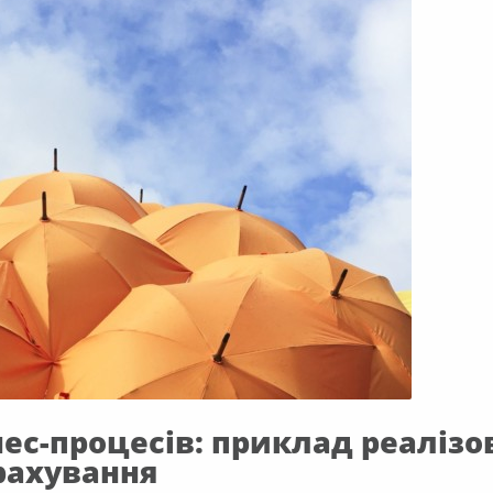
нес-процесів: приклад реалізов
трахування