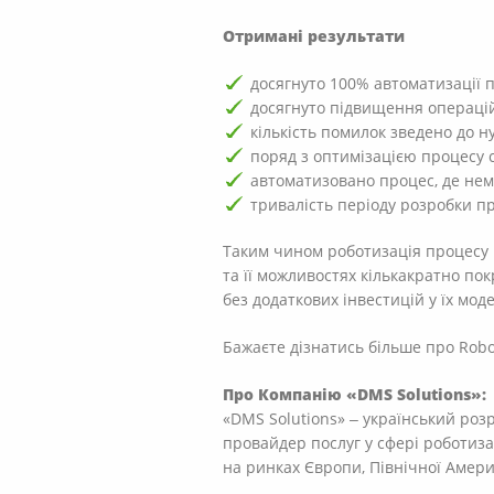
Отримані результати
досягнуто 100% автоматизації 
досягнуто підвищення операцій
кількість помилок зведено до 
поряд з оптимізацією процесу 
автоматизовано процес, де не
тривалість періоду розробки п
Таким чином роботизація процесу в
та її можливостях кількакратно пок
без додаткових інвестицій у їх мод
Бажаєте дізнатись більше про Robot
Про Компанію «DMS Solutions»:
«DMS Solutions» ‒ український ро
провайдер послуг у сфері роботиз
на ринках Європи, Північної Америки