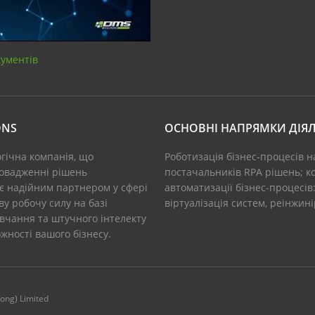
кументів
ONS
ОСНОВНІ НАПРЯМКИ ДІЯЛ
огічна компанія, що
Роботизація бізнес-процесів н
ровадженні рішень
постачальників RPA рішень; ко
 є надійним партнером у сфері
автоматизації бізнес-процесів
у робочу силу на базі
віртуалізація систем, реінжин
вчання та штучного інтелекту
ності вашого бізнесу.
Kong) Limited