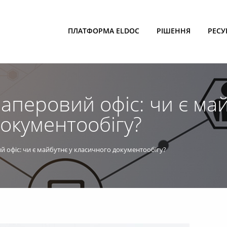
ПЛАТФОРМА ELDOC
РІШЕННЯ
РЕСУ
аперовий офіс: чи є май
окументообігу?
 офіс: чи є майбутнє у класичного документообігу?