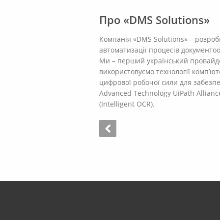
Про «DMS Solutions»
Компанія «DMS Solutions» – розроб
автоматизації процесів документооб
Ми – перший український провайдер
використовуємо технології комп’ю
цифрової робочої сили для забезпе
Advanced Technology UiPath Alliance
(Intelligent OCR).