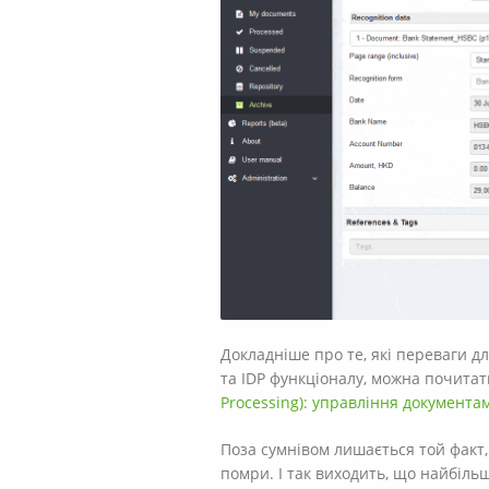
Докладніше про те, які переваги д
та IDP функціоналу, можна почита
Processing): управління документ
Поза сумнівом лишається той факт,
помри. І так виходить, що найбіль