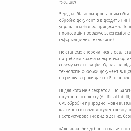
15 Oct 2021
З дедалі більшим зростанням обсяг
обробка документів відходить нині 
управління бізнес-процесами. Попи
пропозицій породжує закономірне п
інформаційних технологій?
Не станемо сперечатися з реаліста
потребами кожної конкретної органі
своєму мають рацію. Однак, не ві
технологій обробки документів, що
на ринку в трохи дальшій перспект
Ні для кого не є секретом, що багат
штучного інтелекту (Artificial Inte
CV), обробки природної мови (Natura
класичні системи документообігу, 
неструктурованих видів даних, безн
«Але як же без доброго класичного д