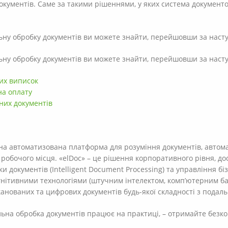
кументів. Саме за такими рішеннями, у яких система документооб
льну обробку документів ви можете знайти, перейшовши за нас
льну обробку документів ви можете знайти, перейшовши за нас
их виписок
на оплату
них документів
ьна автоматизована платформа для розуміння документів, автома
робочого місця. «elDoc» – це рішення корпоративного рівня, до
и документів (Intelligent Document Processing) та управління б
нітивними технологіями (штучним інтелектом, комп’ютерним ба
сканованих та цифрових документів будь-якої складності з пода
льна обробка документів працює на практиці, – отримайте безк