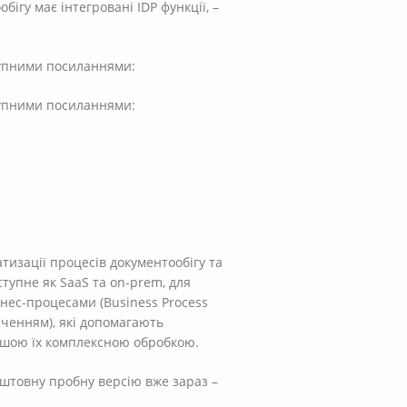
ігу має інтегровані IDP функції, –
тупними посиланнями:
тупними посиланнями:
тизації процесів документообігу та
ступне як SaaS та on-prem, для
ізнес-процесами (Business Process
ченням), які допомагають
льшою їх комплексною обробкою.
оштовну пробну версію вже зараз –