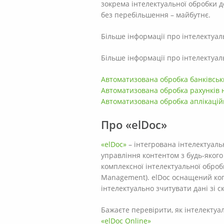
зокрема інтелектуальної обробки до
без перебільшення – майбутнє.
Більше інформації про інтелектуа
Більше інформації про інтелектуа
Автоматизована обробка банківськ
Автоматизована обробка рахунків 
Автоматизована обробка аплікацій
Про «elDoc»
«elDoc»
– інтегрована інтелектуал
управління контентом з будь-якого 
комплексної інтелектуальної обробк
Management). elDoc оснащений ког
інтелектуально зчитувати дані зі 
Бажаєте перевірити, як інтелектуа
«elDoc Online»