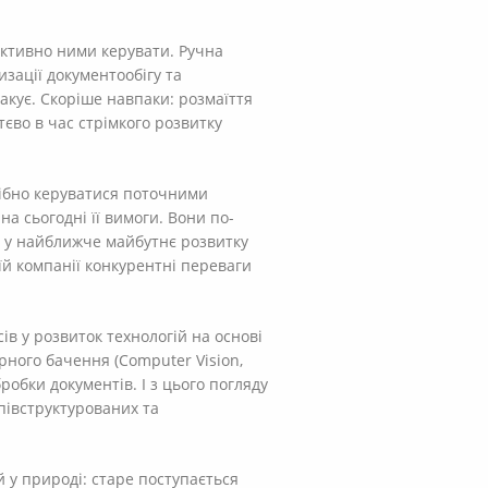
ективно ними керувати. Ручна
изації документообігу та
акує. Скоріше навпаки: розмаїття
єво в час стрімкого розвитку
рібно керуватися поточними
на сьогодні її вимоги. Вони по-
ь у найближче майбутнє розвитку
їй компанії конкурентні переваги
сів у розвиток технологій на основі
терного бачення (Computer Vision,
бробки документів. І з цього погляду
півструктурованих та
 й у природі: старе поступається