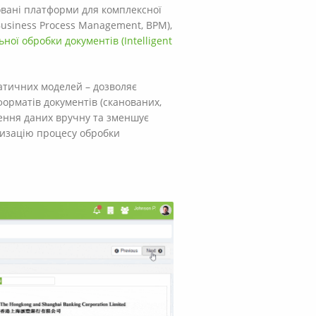
овані платформи для комплексної
Business Process Management, BPM),
ьної обробки документів (Intelligent
атичних моделей – дозволяє
форматів документів (сканованих,
дення даних вручну та зменшує
тизацію процесу обробки