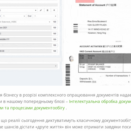
ля бізнесу в розрізі комплексного опрацювання документів над
ти в нашому попередньому блозі –
Інтелектуальна обробка докуме
ами та процесами документообігу
.
 що реалії сьогодення диктуватимуть класичному документообігу
ше шансів дістати «друге життя» він може отримати завдяки по