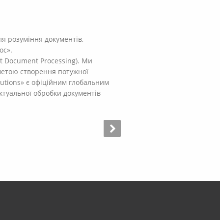
ля розуміння документів,
oc».
t Document Processing). Ми
метою створення потужної
utions» є офіційним глобальним
лектуальної обробки документів