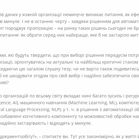
ів даних у кожній організації неминуче виникає питання, як еф
в минуле. І не в останню чергу – завдяки рішенням для автомат
т породжує пропозицію – на ринку таких рішень сьогодні не бр
итання: як обрати серед них найкраще, яке б не застаріло митт
ми, які будуть твердити, що при виборі рішення передусім пот
зації, орієнтуватись на актуальні та найбільш критичні станом 
дкидаючи цю загалом слушну тезу, чи не варто також подивитис
б не шкодувати згодом про свій вибір і надійно забезпечити сво
иві?
о організацій по всьому світу вкладає нині багато зусиль і ресур
lligence, AI), машинного навчання (Machine Learning, ML), комп’ю
l Language Processing, NLP), у т. ч. в рішення з автоматизації о
позбавлені когнітивного компоненту та можливостей обробки на
адійно застарівають і відходять у минуле.
окументообігу?», – спитаєте ви. Тут усе закономірно, як у житті