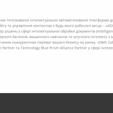
ник інтегрованої інтелектуальної автоматизованої платформи д
ігу та управління контентом з будь-якого робочого місця – «elD
 рішень у сфері інтелектуальної обробки документів (Intelligen
терного бачення, машинного навчання та штучного інтелекту з 
чення конкурентних переваг вашого бізнесу на ринку. «DMS Sol
 Partner та Technology Blue Prism Alliance Partner у сфері інте