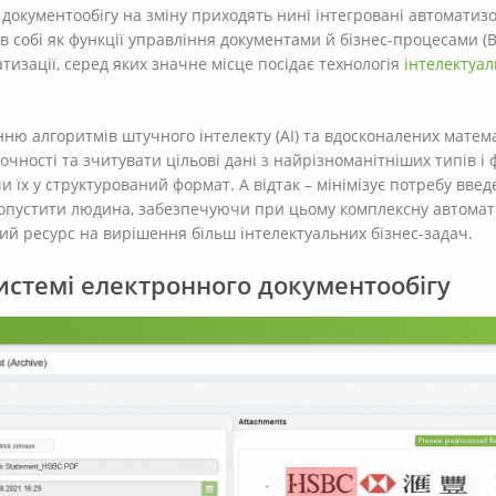
документообігу на зміну приходять нині інтегровані автоматиз
 в собі як функції управління документами й бізнес-процесами (
атизації, серед яких значне місце посідає технологія
інтелектуал
нню алгоритмів штучного інтелекту (AI) та вдосконалених матем
чності та зчитувати цільові дані з найрізноманітніших типів і 
и їх у структурований формат. А відтак – мінімізує потребу вве
и допустити людина, забезпечуючи при цьому комплексну автома
ий ресурс на вирішення більш інтелектуальних бізнес-задач.
истемі електронного документообігу